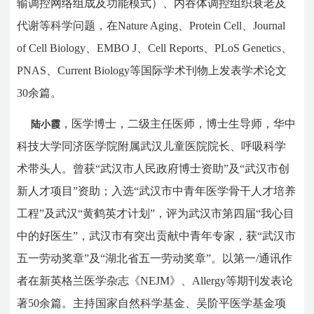
输调控网络组成及功能模式）、内吞体调控组织衰老及
代谢等科学问题，在
Nature Aging
、
Protein Cell
、
Journal
of Cell Biology
、
EMBO J
、
Cell Reports
、
PLoS Genetics
、
PNAS
、
Current Biology
等国际学术刊物上发表学术论文
30
余篇。
，医学博士，二级主任医师，博士生导师，华中
陆小霞
科技大学同济医学院附属武汉儿童医院院长、呼吸科学
术带头人。曾获“武汉市人民政府博士资助”及“武汉市创
新人才项目”资助；入选“武汉市中青年医学骨干人才培养
工程”及武汉“黄鹤英才计划”，评为武汉市第四届“我心目
中的好医生”，武汉市有突出贡献中青年专家，获“武汉市
五一劳动奖章”及“湖北省五一劳动奖章”。
以第一
/
通讯作
者在新英格兰医学杂志《
NEJM
》、
Allergy
等期刊发表论
著
50
余篇。主持国家自然科学基金、吴阶平医学基金项