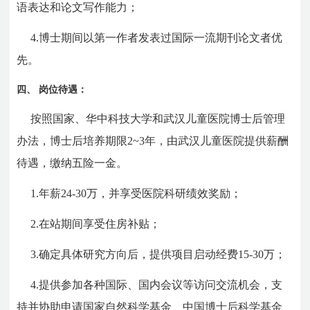
语表达和论文写作能力；
4.
博士期间以第一作者
发表过国际一流期刊论文者
优
先
。
四、
岗位待遇
：
按照国家、华中科技大学和武汉儿童医院博士后管理
办法，博士后培养期限
2~3
年，
由武汉儿童医院提供薪酬
待遇，
缴纳五险一金。
1.
年薪
24-30
万，并
享受医院科研绩效奖励
；
2.
在站期间享受住房补贴；
3.
确定具体研究方向后，提供项目启动经费
15-30
万；
4.
提供参加各种国际、国内会议等访问交流机会，支
持并协助申请国家自然科学基金、中国博士后科学基金