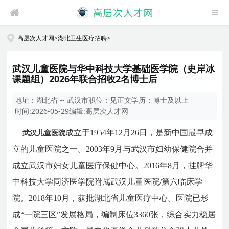
高层次人才网
>
湖北卫生医疗招聘
>
武汉儿童医院与华中科技大学基础医学院（史岸冰
课题组）2026年联合招收2名博士后
地址：
湖北省 -- 武汉市
职位：
见正文
学历：
博士及以上
时间:
2026-05-29
编辑:
高层次人才网
成立于
1954
年
12
月
26
日，是新中国最早成
武汉儿童医院
立的儿童医院之一。
2003
年
9
月与
武汉市妇幼保健院合并
成立武汉市妇女儿童医疗保健中心。
2016
年
8
月，挂牌华
中科技大学同济医学院附属武汉儿童医院
/
第六临床学
院
。
2018
年
10
月，
获批湖北省儿童医疗中心。医院
已形
成“一院三区”发展格局，
编制床位
3360
张
，
综合实力稳居