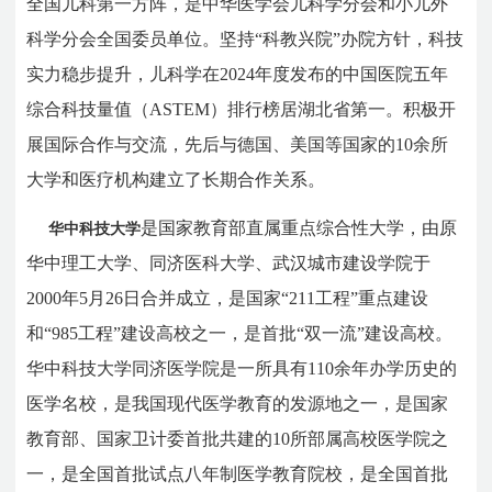
全国儿科第一方阵，是中华医学会儿科学分会和小儿外
科学分会全国委员单位。
坚持“科教兴院”办院方针，科技
实力稳步提升，儿科学在
2024
年度发布的中国医院
五年
综合科技量值（
ASTEM
）
排行榜居湖北
省第一
。
积极开
展国际合作与交流，先后与德国、美国等国家的
10
余所
大学和医疗机构建立了长期合作关系。
是国家教育部直属重点综合性大学，由原
华中科技大学
华中理工大学、同济医科大学、武汉城市建设学院于
2000
年
5
月
26
日合并成立，是国家
“
211
工程
”
重点建设
和
“
985
工程
”
建设高校之一，是首批
“
双一流
”
建设高校。
华中科技大学同济医学院是一所具有
110
余年办学历史的
医学名校，是我国现代医学教育的发源地之一，是国家
教育部、国家卫计委首批共建的
10
所部属高校医学院之
一，是全国首批试点八年制医学教育院校，是全国首批