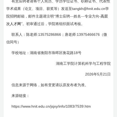
有意应聘者请将个人简历、学历学位证书、职称证书、代表性
tangkh@hnit.edu.cn
学术成果（论文、项目、获奖等）发送至
学
，
院招聘邮箱
邮件主题请注明“博士应聘—姓名—专业方向-
高层
次人才网
”。初审通过后，学院将组织面试考核。
:13575286866
:13975466676
联系人：
陈
老师
；
唐
老师
（微
信同号）
18
学校地址：湖南省衡阳市珠晖区衡花路
号
湖南工学院计算机科学与工程学院
2026
5
21
年
月
日
信息来源于网络，如有变更请以原发布者为准。
来源链接：
https://www.hnit.edu.cn/jsjxy/info/1083/7539.htm