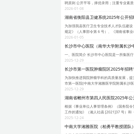
聘原则 公开平等，择优录用；注重专业素质
2026-01-08
湖南省衡阳县卫健系统2025年公开
为加强我县医疗卫生专业技术人才队伍建设，
规定》（人事部令第 6 号）、《湖南省事业单
2026-01-05
长沙市中心医院（南华大学附属长沙中
一、医院简介 长沙市中心医院是一所集医
2025-12-29
长沙市第一医院肿瘤院区2025年招
为加快推进我院肿瘤学科的高质量发展，提升
市第一医院(中南大学湘雅医学院附属长沙医
2025-12-29
湖南省郴州市第四人民医院2025年
根据《事业单位人事管理条例》（国务院令第 6
工作的通知》（湘人社函 [2021]37 号）
2025-12-24
中南大学湘雅医院（柏勇平教授团队）