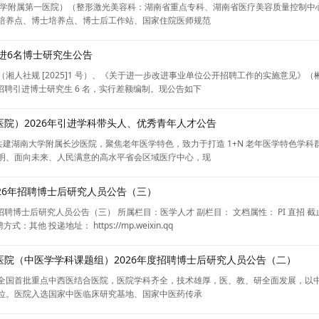
大学附属第一医院）（整形激光美容科：湖南省重点专科、湖南省医疗美容质量控制中
培养点、博士培养点、博士后工作站、国家住院医师规范
引进6名博士研究生公告
人社规 [2025]1 号）、《关于进一步改进事业单位公开招聘工作的实施意见》（郴组 
会招聘引进博士研究生 6 名，实行差额编制。现公告如下
院）2026年引进学科带头人、优秀青年人才公告
医院共建湖南大学附属长沙医院，聚焦老年医学特色，致力于打造 1+N 老年医学特色
明、面向未来、人民满意的高水平省会区域医疗中心，现
26年招聘博士后研究人员公告（三）
年招聘博士后研究人员公告（三） 所属栏目：医学人才 副栏目： 文档属性： PI 直招 
他 投递地址： https://mp.weixin.qq
院（中医学学科课题组）2026年度招聘博士后研究人员公告（二）
全国首批重点中西医结合医院，医院学科齐全，技术雄厚，医、教、研全面发展，以
位。医院入选国家中医临床研究基地、国家中医药传承