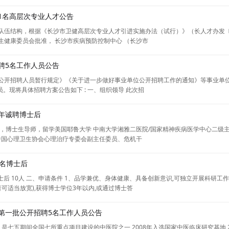
进1名高层次专业人才公告
队伍结构，根据《长沙市卫健高层次专业人才引进实施办法（试行）》（长人才办发〔2
健康委员会批准， 长沙市疾病预防控制中心 （长沙市
聘5名工作人员公告
公开招聘人员暂行规定》《关于进一步做好事业单位公开招聘工作的通知》等事业单位公
员。现将具体招聘方案公告如下 : 一、组织领导 此次招
6年诚聘博士后
，博士生导师，留学美国耶鲁大学 中南大学湘雅二医院/国家精神疾病医学中心二级
中国心理卫生协会心理治疗专委会副主任委员、危机干
0名博士后
博士后 10人 二、申请条件 1、品学兼优、身体健康、具备创新意识,可独立开展科研工
者可适当放宽),获得博士学位3年以内,或通过博士答
年第一批公开招聘5名工作人员公告
,是七五期间全国七所重点项目建设的中医院之一,2008年入选国家中医临床研究基地,