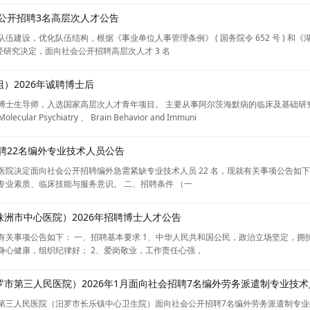
批公开招聘3名高层次人才公告
建设，优化队伍结构，根据《事业单位人事管理条例》 ( 国务院令 652 号 ) 和《
实际，经研究决定，面向社会公开招聘高层次人才 3 名
）2026年诚聘博士后
士生导师，入选国家高层次人才青年项目。 主要从事阿尔茨海默病的临床及基础研究
cular Psychiatry 、 Brain Behavior and Immuni
聘22名编外专业技术人员公告
院决定面向社会公开招聘编外急需紧缺专业技术人员 22 名，现就有关事项公告如下
业素质、临床技能与服务意识。 二、招聘条件 （一
洲市中心医院）2026年招聘博士人才公告
有关事项公告如下： 一、招聘基本要求 1、中华人民共和国公民，政治立场坚定，拥
身心健康，组织纪律好； 2、爱岗敬业，工作责任心强，
市第三人民医院）2026年1月面向社会招聘7名编外劳务派遣制专业技术
第三人民医院（汨罗市长乐镇中心卫生院）面向社会公开招聘7名编外劳务派遣制专业