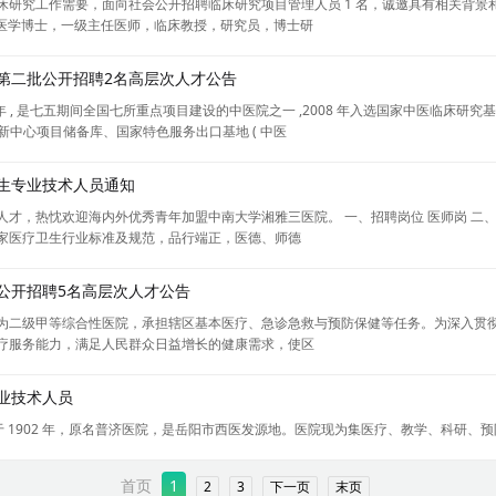
床研究工作需要，面向社会公开招聘临床研究项目管理人员 1 名，诚邀具有相关背景
平，医学博士，一级主任医师，临床教授，研究员，博士研
年第二批公开招聘2名高层次人才公告
年 , 是七五期间全国七所重点项目建设的中医院之一 ,2008 年入选国家中医临床研究基
创新中心项目储备库、国家特色服务出口基地 ( 中医
卫生专业技术人员通知
才，热忱欢迎海内外优秀青年加盟中南大学湘雅三医院。 一、招聘岗位 医师岗 二
家医疗卫生行业标准及规范，品行端正，医德、师德
年公开招聘5名高层次人才公告
为二级甲等综合性医院，承担辖区基本医疗、急诊急救与预防保健等任务。为深入贯
疗服务能力，满足人民群众日益增长的健康需求，使区
专业技术人员
于 1902 年，原名普济医院，是岳阳市西医发源地。医院现为集医疗、教学、科研、
首页
1
2
3
下一页
末页