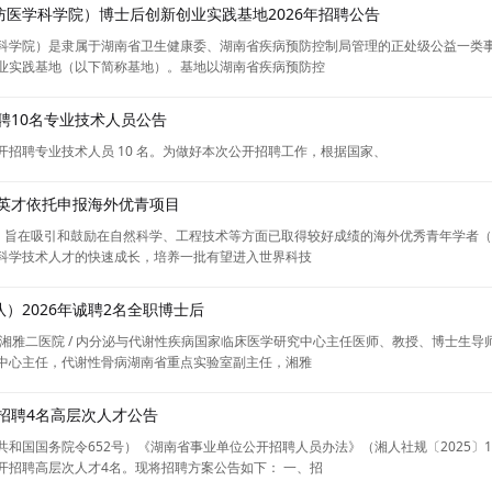
医学科学院）博士后创新创业实践基地2026年招聘公告
科学院）是隶属于湖南省卫生健康委、湖南省疾病预防控制局管理的正处级公益一类事业
业实践基地（以下简称基地）。基地以湖南省疾病预防控
聘10名专业技术人员公告
招聘专业技术人员 10 名。为做好本次公开招聘工作，根据国家、
球英才依托申报海外优青项目
海外）旨在吸引和鼓励在自然科学、工程技术等方面已取得较好成绩的海外优秀青年学者
科学技术人才的快速成长，培养一批有望进入世界科技
）2026年诚聘2名全职博士后
湘雅二医院 / 内分泌与代谢性疾病国家临床医学研究中心主任医师、教授、博士生导
中心主任，代谢性骨病湖南省重点实验室副主任，湘雅
开招聘4名高层次人才公告
和国国务院令652号）《湖南省事业单位公开招聘人员办法》（湘人社规〔2025〕
开招聘高层次人才4名。现将招聘方案公告如下： 一、招