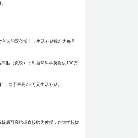
准。
对入选的
双创
博士，生活补贴标准为每月
100
位津贴（免税）；对自然科学类提供
万
7.2
目，给予最高
万元生活补贴。
考核后可高聘或直接聘为教授，作为学校拔