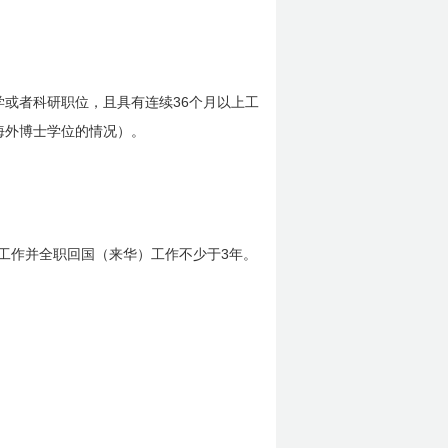
36
学或者科研职位，且具有连续
个月以上工
海外博士学位的情况）。
3
工作并全职回国（来华）工作不少于
年。