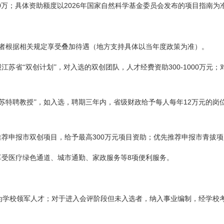
0
2026
万；具体资助额度以
年国家自然科学基金委员会发布的项目指南为
者根据相关规定享受叠加待遇（地方支持具体以当年度政策为准）。
300-1000
报江苏省“双创计划”，对入选的双创团队，人才经费资助
万元；
12
苏特聘
教授”，如入选，聘期三年内，省级财政给予每人每年
万元的岗
。
300
推荐申报市双创项目，给予最高
万元项目资助；优先推荐申报市青拔项
8
享受医疗绿色通道、城市通勤、家政服务等
项便利服务。
为学校领军人才；对于进入会评阶段但未入选者，纳入事业编制，经学校