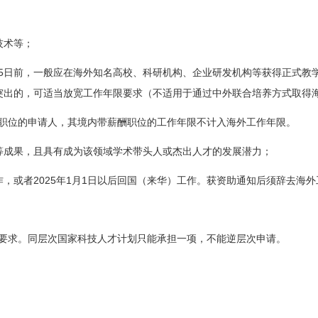
技术等；
5
日前
，一般应在海外知名高校、科研机构、企业研发机构等获得正式教
突出的，可适当放宽工作年限要求（不适用于通过中外联合培养方式取得
职位的申请人，其境内带薪酬职位的工作年限不计入海外工作年限。
等成果，且具有成为该领域学术带头人或杰出人才的发展潜力；
2025
1
1
作，或者
年
月
日
以后回国（来华）工作。获资助通知后须辞去海外
要求。同层次国家科技人才计划只能承担一项，不能逆层次申请。