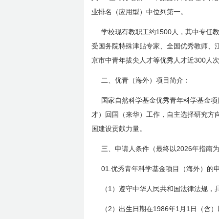
业排名（应用型）中位列第一。
1500
学校现有教职工约
人，其中专任
受国务院特殊津贴专家、全国优秀教师、
300
京市中青年拔尖人才等优秀人才近
人
二、优青（海外）项目简介：
国家自然科学基金优秀青年科学基金项
才）回国（来华）工作，自主选择研究方
国建设贡献力量。
2026
三、申请人条件（最终以
年指南
01.
优秀青年科学基金项目（海外）的
1
（
）遵守中华人民共和国法律法规，
2
1986
1
1
（
）出生日期在
年
月
日
（含）