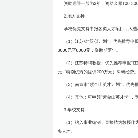
3
100-30
资助期限一般为
年，资助金额
2.
地方支持
学校优先支持申报各类人才项目，入选
1
（
）江苏省“双创计划”：优先推荐申
3000
8000
元至
元，资助期两年。
2
（
）
江苏特聘
教授：优先推荐申报“
江
200
元（特别优秀的提供
万元）科研经费
3
（
）南京市“紫金山英才计划”：优先
4
（
）其他：可申领“紫金山英才卡”，
3.
学校支持
1
（
）纳入事业编制，直接聘为教授作
尖人才。