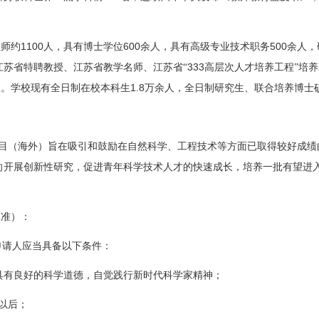
1100
600
500
教师约
人，具有博士学位
余人，具有高级专业技术职务
余人，
333
江苏省特聘教授、江苏省教学名师、江苏省“
高层次人才培养工程”培养
1.8
次。学校现有全日制在校本科生
万余人，全日制研究生、联合培
养
博士
目（海外）旨在吸引和鼓励在自然科学、工程技术等方面已取得较好成绩
向开展创新性研究，促进青年科学技术人才的快速成长，培养一批有望进
为准）：
申请人应当具备以下条件：
具有良好的科学道德，自觉践行新时代科学家精神；
以后；