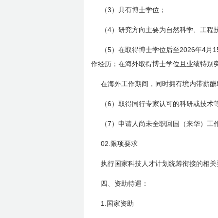
3
（
）具有博士学位；
4
（
）研究方向主要为自然科学、工程
5
2026
4
1
（
）在取得博士学位后至
年
月
作经历；在海外取得博士学位且业绩特别
在海外工作期间，同时拥有境内带薪酬
6
（
）取得同行专家认可的科研或技术
7
（
）申请人尚未全职回国（来华）工
02.
限项要求
执行国家科技人才计划统筹衔接的相关
四、资助待遇：
1.
国家资助