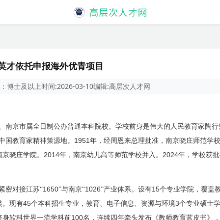
球英才依托申报海外优青项目
：
博士及以上
时间:
2026-03-10
编辑:
高层次人才网
、南京市属全日制公办普通本科院校。学校前身是伟大的人民教育
家陶行
1951
中国教育家精神策源地。
年，经周恩来总理批准，南京晓庄师范学
2014
2024
南京晓庄学院。
年，南京幼儿高等师范学校并入。
年，学校获批
1650
1026
15
紧密对接江苏“
”与南京“
”产业体系。设有
个专业学院，覆盖
45
3
类。现有
个本科招生专业，教育、电子信息、资源与环境
个专业硕士
100
跻身软科世界一流学科前
名，连续四年牵头发布《教师教育蓝皮书》