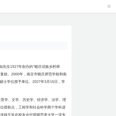
1927
知
先生
年创办的“晓庄试验乡村师
2000
校复校。
年，南京市晓庄师范学校和南
2027
3
15
硕士学位授予单位。
年
月
日
，学
教育学、文学、历史学、经济学、法学、理
学位授权点，工程学和社会科学两个学科进
，连续五年在校友会中国师范类大学一流专