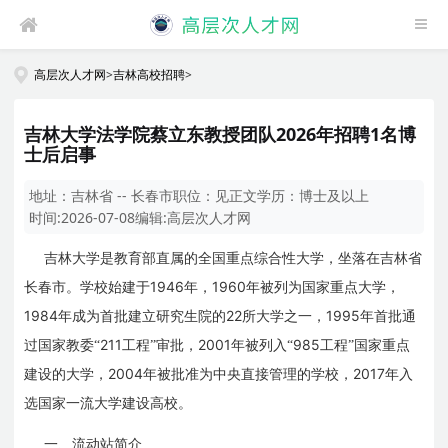
高层次人才网
>
吉林高校招聘
>
吉林大学法学院蔡立东教授团队2026年招聘1名博
士后启事
地址：
吉林省 -- 长春市
职位：
见正文
学历：
博士及以上
时间:
2026-07-08
编辑:
高层次人才网
吉林大学是教育部直属的全国重点综合性大学，坐落在吉林省
1946
1960
长春市。学校始建于
年，
年被列为国家重点大学，
1984
22
1995
年成为首批建立研究生院的
所大学之一，
年首批通
211
2001
985
过国家教委“
工程”审批，
年被列入“
工程”国家重点
2004
2017
建设的大学，
年被批准为中央直接管理的学校，
年入
选国家一流大学建设高校。
一、流动站简介