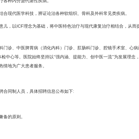
疗各种内分泌代谢性疾病。
结合现代医学科技，辨证论治各种软组织、骨科及外科常见类疾病。
ICF
患儿，以
理念为基础，将中医特色治疗与现代康复治疗相结合，从而
科门诊、中医脾胃病（消化内科）门诊、肛肠科门诊、腔镜手术室、心病
检中心等。医院始终坚持以“强内涵、提能力、创中医一流”为发展理念
热情地为广大患者服务。
:
聘合同制人员，具体招聘信息公布如下
兼备的原则。