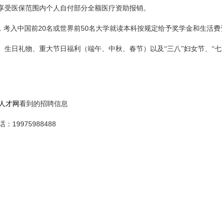
享受医保范围内个人自付部分全额医疗资助报销。
20
50
，考入中国前
名或世界前
名大学就读本科按规定给予奖学金和生活费
生日礼物、重大节日福利（端午、中秋、春节）以及“三八”妇女节、“七
人才网
看到的招聘信息
19975988488
话：
）
）