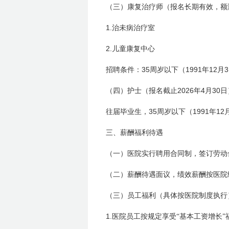
（三）康复治疗师（报名长期有效，额
1.
治未病治疗室
2.
儿童康复中心
35
1991
12
3
招聘条件：
周岁以下（
年
月
2026
4
30
（四）护士（报名截止
年
月
日
35
1991
12
往届毕业生，
周岁以下（
年
三、薪酬福利待遇
（一）医院实行聘用合同制，签订劳动
（二）薪酬待遇面议，绩效薪酬按医院
（三）员工福利（具体按医院制度执行
1.
医院员工按规定享受“基本工资增长”