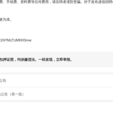
费、手续费、资料费等任何费用，请应聘者谨防受骗。对于发布虚假招聘
者为准。
uvKl1NYMzTzMKH3mw
扣押证照，均涉嫌违法。一经发现，立即举报。
公告
员公告（第一批）