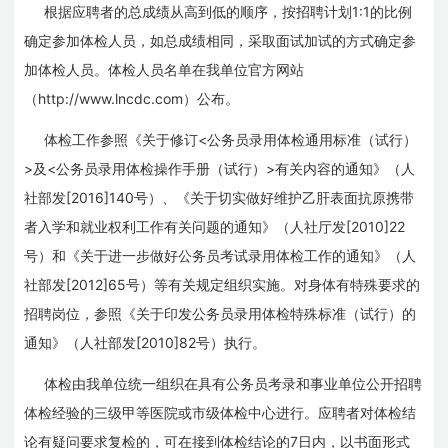
1:1
根据应聘者的总成绩从高到低的顺序，按招聘计划
的比例
确定参加体检人员，如总成绩相同，采取面试加试的方式确定参
加体检人员。体检人员名单在我单位官方网站
http://www.lncdc.com
（
）公布。
<
体检工作参照《关于修订
公务员录用体检通用标准（试行）
>
<
>
及
公务员录用体检操作手册（试行）
有关内容的通知》（人
[2016]140
社部发
号）、《关于切实做好维护乙肝表面抗原携带
[2010]22
者入学和就业权利工作有关问题的通知》（人社厅发
号）和《关于进一步做好公务员考试录用体检工作的通知》（人
[2012]65
社部发
号）等有关规定组织实施。对身体有特殊要求的
招聘岗位，参照《关于印发公务员录用体检特殊标准（试行）的
[2010]82
通知》（人社部发
号）执行。
体检由我单位统一组织在具有公务员考录和事业单位公开招聘
体检经验的三级甲等医院或市级体检中心进行。应聘者对体检结
7
论有疑问要求复检的，可在接到体检结论的
日内，以书面形式