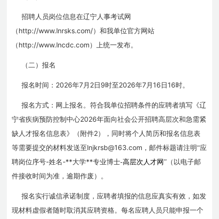
招聘人员岗位信息在辽宁人事考试网
http://www.lnrsks.com/
（
）和我单位官方网站
http://www.lncdc.com
（
）上统一发布。
（二）报名
2026
7
2
9
2026
7
16
16
报名时间：
年
月
日
时
至
年
月
日
时
。
报名方式：网上报名。符合我单位招聘条件的应聘者填写《辽
2026
宁省疾病预防控制中心
年面向社会公开招聘高层次和急需紧
2
缺人才报名信息表》（附件
），同时将个人简历和报名信息表
lnjkrsb@163.com
等需要提交的材料发送至
，邮件标题请注明“应
-
-**
**
聘岗位序号
姓名
大学
专业博士-
高层次人才网
”（以电子邮
件接收时间为准，逾期作废）。
报名实行诚信承诺制度，应聘者填报的信息应真实有效，如发
现材料虚假者随时取消其应聘资格。每名应聘人员只能申报一个