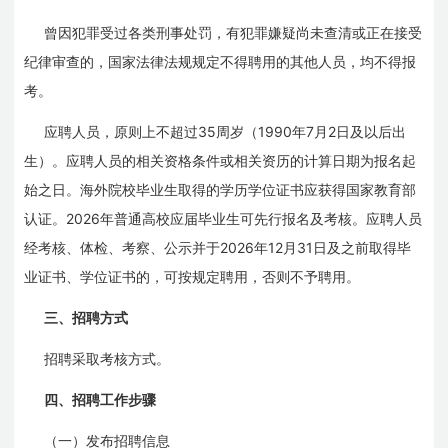
曾因犯罪受过各类刑事处罚，有犯罪嫌疑尚未查清或正在接受
纪律审查的，国家法律法规规定不得聘用的其他人员，均不得报
考。
35
1990
7
2
应聘人员，原则上不超过
周岁（
年
月
日
及以后出
生）。应聘人员的相关资格条件或相关资历的计算日期为报名起
始之日。海外院校毕业生取得的学历学位证书应获得国家教育部
2026
认证。
年普通高校应届毕业生可先行报名及考核。应聘人员
2026
12
31
经考核、体检、考察、公示并于
年
月
日
及之前取得毕
业证书、学位证书的，可按规定聘用，否则不予聘用。
三、招聘方式
招聘采取考核方式。
四、招聘工作步骤
（一）发布招聘信息