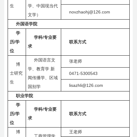
生
学、中国现当代
novzhaohj@126.com
文学）
外国语学院
学
/
学科
专业要
/
历
学
联系方式
求
位
外国语言文
张老师
博
学、教育学
新
士研究
0471-5300543
闻传播学、区域
生
lisazhli@126.com
国别学
职业学院
学
/
学科
专业要
/
历
学
联系方式
求
位
博
王老师
工商管理学