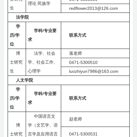
理论
民族学
生
redflower2013@126.com
法学院
学
/
学科
专业要
/
历
学
联系方式
求
位
博
法学、社会
落老师
士研究
学、社会工作、
0471-5300510
生
心理学
luozhiyun7986@163.com
人文学院
学
/
学科
专业要
/
历
学
联系方式
求
位
中国语言文
赵老师
博
学（文艺学、语
0471-5300531
士研究
言学及应用语言