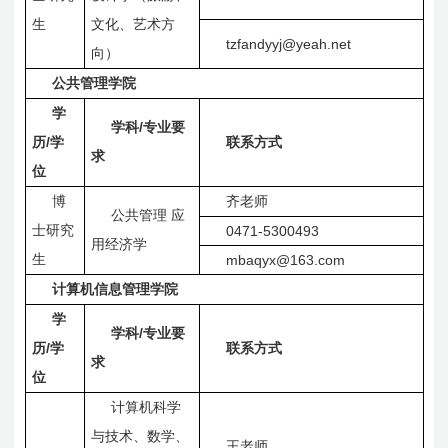
生
文化、艺术方
tzfandyyj@yeah.net
向）
公共管理学院
学
/
学科
专业要
/
历
学
联系方式
求
位
博
齐老师
公共管理
应
士研究
0471-5300493
用经济学
生
mbaqyx@163.com
计算机信息管理学院
学
/
学科
专业要
/
历
学
联系方式
求
位
计算机科学
与技术、数学、
王老师