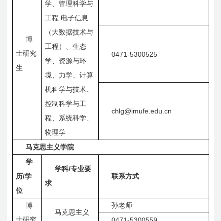
学、管理科学与
工程
电子信息
（大数据技术与
博
工程）、生态
士研究
0471-5300525
学、资源与环
生
境、力学、计算
机科学与技术、
控制科学与工
chlg@imufe.edu.cn
程、系统科学、
物理学
马克思主义学院
学
/
学科
专业要
/
历
学
联系方式
求
位
博
孙老师
马克思主义
士研究
0471-5300559