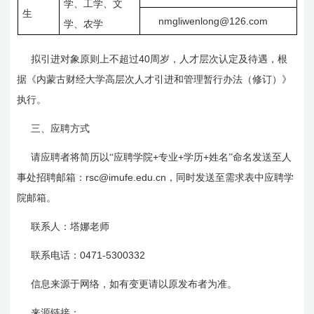
学、工学、文
生
nmgliwenlong@126.com
学、农学
40
拟引进对象原则上不超过
周岁，人才层次认定及待遇，根
据《内蒙古财经大学高层次人才引进和管理暂行办法（修订）》
执行。
三、应聘方式
+
+
+
请应聘者将简历以“应聘学院
专业
学历
姓名”命名发送至人
rsc@imufe.edu.cn
事处招聘邮箱：
，同时发送至需求表中应聘学
院邮箱。
联系人：塔娜老师
0471-5300332
联系电话：
信息来源于网络，如有变更请以原发布者为准。
来源链接：