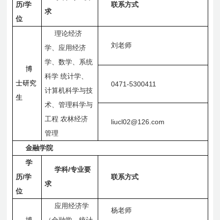
/
历
学
联系方式
求
位
理论经济
刘老师
学、应用经济
学、数学、系统
博
科学
统计学、
士研究
0471-5300411
计算机科学与技
生
术、管理科学与
工程
农林经济
liucl02@126.com
管理
金融学院
学
/
学科
专业要
/
历
学
联系方式
求
位
应用经济学
杨老师