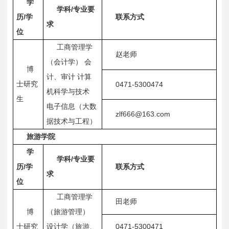
学
/
学科
专业要
/
历
学
联系方式
求
位
工商管理学
赵老师
（会计学）
会
博
计、审计
计算
士研究
0471-5300474
机科学与技术
生
电子信息（大数
zlf666@163.com
据技术与工程）
旅游学院
学
/
学科
专业要
/
历
学
联系方式
求
位
工商管理学
田老师
博
（旅游管理）
0471-5300471
士研究
设计学（旅游、