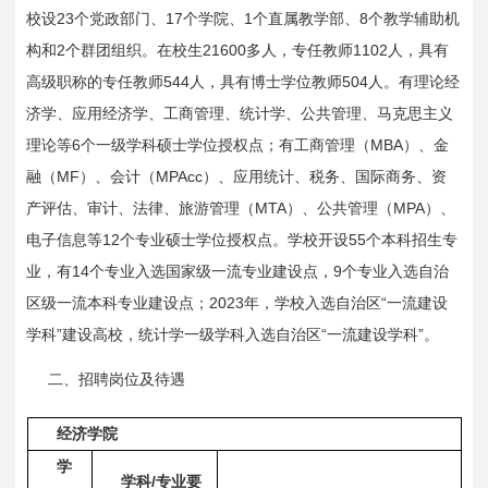
23
17
1
8
校设
个党政部门、
个学院、
个直属教学部、
个教学辅助机
2
21600
1102
构和
个群团组织。在校生
多人，专任教师
人，具有
544
504
高级职称的专任教师
人，具有博士学位教师
人。有理论经
济学、应用经济学、工商管理、统计学、公共管理、马克思主义
6
MBA
理论等
个一级学科硕士学位授权点；有工商管理（
）、金
MF
MPAcc
融（
）、会计（
）、应用统计、税务、国际商务、资
MTA
MPA
产评估、审计、法律、旅游管理（
）、公共管理（
）、
12
55
电子信息等
个专业硕士学位授权点。学校开设
个本科招生专
14
9
业，有
个专业入选国家级一流专业建设点，
个专业入选自治
2023
“
区级一流本科专业建设点；
年，学校入选自治区
一流建设
”
“
”
学科
建设高校，统计学一级学科入选自治区
一流建设学科
。
二、招聘岗位及待遇
经济学院
学
/
学科
专业要