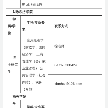
境
城乡规划学
财政税务学院
学
/
学科
专业要
/
历
学
联系方式
求
位
应用经济学
徐老师
（财政学、国民
经济学）
工商
博
管理学（会计或
士研究
0471-5300424
企业管理）
公
生
共管理学（社会
保障）、税务
xbmhtz@126.com
（专博）
商务学院
学
/
学科
专业要