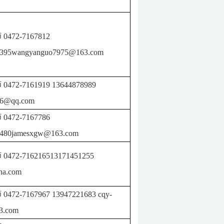
师
0472-7167812
8395wangyanguo7975@163.com
师
0472-7161919
13644878989
86@qq.com
师
0472-7167786
5480jamesxgw@163.com
师
0472-716216513171451255
na.com
师
0472-7167967
13947221683
cqy-
3.com