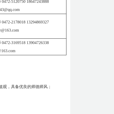
师
0472-5120750
18647243888
043@qq.com
师
0472-2178018
13294869327
ke@163.com
师
0472-3169518
13904726338
@163.com
值观，具备优良的师德师风；