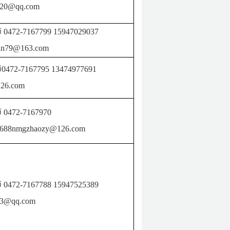
920@qq.com
师
0472-7167799
15947029037
un79@163.com
472-7167795
13474977691
26.com
师
0472-7167970
7688nmgzhaozy@126.com
师
0472-7167788
15947525389
23@qq.com