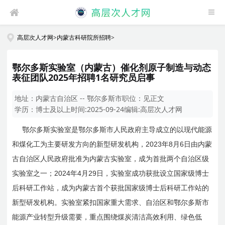
高层次人才网
>
内蒙古科研院所招聘
>
鄂尔多斯实验室（内蒙古）催化剂原子制造与动态
表征团队2025年招聘1名研究员启事
地址：
内蒙古自治区 -- 鄂尔多斯市
职位：
见正文
学历：
博士及以上
时间:
2025-09-24
编辑:
高层次人才网
鄂尔多斯实验室是鄂尔多斯市人民政府主导成立的以现代能源
2023
8
6
和煤化工为主要研发方向的新型研发机构，
年
月
日
由内蒙
古自治区人民政府批准为内蒙古实验室，成为首批两个自治区级
2024
4
29
实验室之一；
年
月
日
，实验室成功获批设立
国家级
博士
后科研工作站，成为内蒙古首个获批
国家级
博士后科研工作站的
新型研发机构。实验室紧扣国家重大需求、自治区和鄂尔多斯市
能源产业转型升级需要，重点围绕煤炭清洁高效利用、绿色低