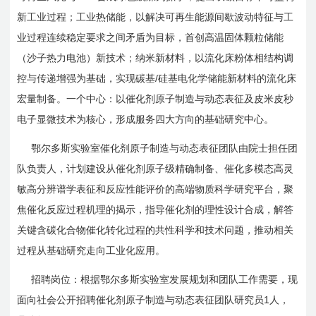
新工业过程；工业热储能，以解决可再生能源间歇波动特征与工
业过程连续稳定要求之间矛盾为目标，首创高温固体颗粒储能
（沙子热力电池）新技术；纳米新材料，以流化床粉体相结构调
/
控与传递增强为基础，实现碳基
硅基电化学储能新材料的流化床
宏量制备。一个中心：以催化剂原子制造与动态表征及皮米皮秒
电子显微技术为核心，形成服务四大方向的基础研究中心。
鄂尔多斯实验室催化剂原子制造与动态表征团队由院士担任团
队负责人，计划建设从催化剂原子级精确制备、催化多模态高灵
敏高分辨谱学表征和反应性能评价的高端物质科学研究平台，聚
焦催化反应过程机理的揭示，指导催化剂的理性设计合成，解答
关键含碳化合物催化转化过程的共性科学和技术问题，推动相关
过程从基础研究走向工业化应用。
招聘岗位：根据鄂尔多斯实验室发展规划和团队工作需要，现
1
面向社会公开招聘催化剂原子制造与动态表征团队研究员
人，