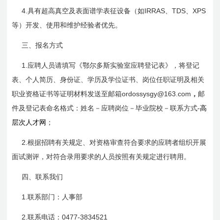
4.
IRRAS
TDS
XPS
具有超高真空及表面谱学表征设备（如
、
、
等）开发、使用和维护经验者优先。
三、报名方式
1.
应聘人员请填写《鄂尔多斯实验室应聘登记表》，将登记
表、个人简历、身份证、学历及学位证书、岗位任职证明及相关
ordossysgy@163.com
，
职业资格证书等证明材料发送至邮箱
邮
件及登记表命名格式：姓名－应聘岗位－毕业院校－联系方式-
高
层次人才网
；
2.
根据招聘有关规定、对资格审查符合要求的应聘者组织开展
面试测评，对符合录用要求的人员按照有关规定进行聘用。
四、联系我们
1.
联系部门：人事部
2.
0477-3834521
联系电话：