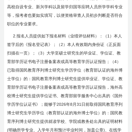
高校自设专业、新兴学科以及留学归国等应聘人员所学学科专业
等，报考者也要如实填写，以便资格审查人员初步判断是否符合
职位的专业要求。
2.
1
报名人员提供如下报名材料（业绩评估材料）：（
）本人
2
签字后的《报名登记表》；（
）本人有效期内身份证（正反面
3
扫描在一页）；（
）大学至硕士研究生的毕业证、学位证、教
4
育部学历证书电子注册备案表或高等教育学历认证报告；（
）
已取得国民教育序列博士研究生学历学位（教育部认证的海外博
士学位）的：国民教育序列博士研究生提供毕业证、学位证、教
育部学历证书电子注册备案表或高等教育学历认证报告，海外高
校博士研究生提供学位证书、教育部留学服务中心出具的《国外
2026
8
31
学历学位认证书》；能够于
年
月
日前取得国民教育序列
博士研究生学历学位（教育部认证的海外博士学位）的：国民教
育序列博士研究生提供就读学校、学院或教务处出具的证明材料
(
)
明确所学专业、入学年月和预计毕业时间，加盖公章
、在线学