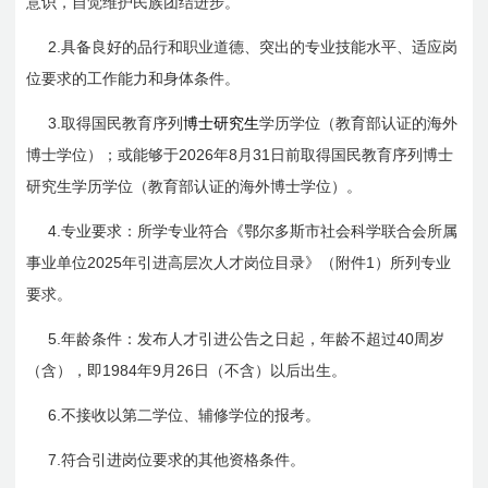
意识，自觉维护民族团结进步。
2.
具备良好的品行和职业道德、突出的专业技能水平、适应岗
位要求的工作能力和身体条件。
3.
取得国民教育序列
博士研究生
学历学位（教育部认证的海外
2026
8
31
博士学位）；或能够于
年
月
日
前取得国民教育序列博士
研究生学历学位（教育部认证的海外博士学位）。
4.
专业要求：所学专业符合《鄂尔多斯市社会科学联合会所属
2025
1
事业单位
年引进高层次人才岗位目录》（附件
）所列专业
要求。
5.
40
年龄条件：发布人才引进公告之日起，年龄不超过
周岁
1984
9
26
（含），即
年
月
日
（不含）以后出生。
6.
不接收以第二学位、辅修学位的报考。
7.
符合引进岗位要求的其他资格条件。