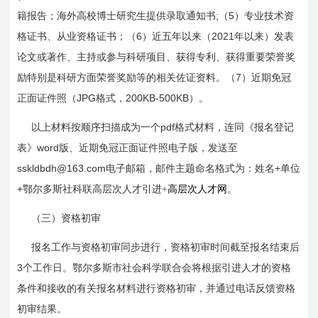
;
5
籍报告；海外高校博士研究生提供录取通知书
（
）专业技术资
6
2021
格证书、从业资格证书；（
）近五年以来（
年以来）发表
论文或著作、主持或参与科研项目、获得专利、获得重要荣誉奖
7
励特别是科研方面荣誉奖励等的相关佐证资料。（
）近期免冠
JPG
200KB-500KB
正面证件照（
格式，
）。
pdf
以上材料按顺序扫描成为一个
格式材料，连同《报名登记
word
表》
版、近期免冠正面证件照电子版，发送至
sskldbdh@163.com
+
电子邮箱，邮件主题命名格式为：姓名
单位
+
鄂尔多斯社科联高层次人才引进+
高层次人才网
。
（三）资格初审
报名工作与资格初审同步进行，资格初审时间截至报名结束后
3
个工作日。鄂尔多斯市社会科学联合会将根据引进人才的资格
条件和接收的有关报名材料进行资格初审，并通过电话反馈资格
初审结果。