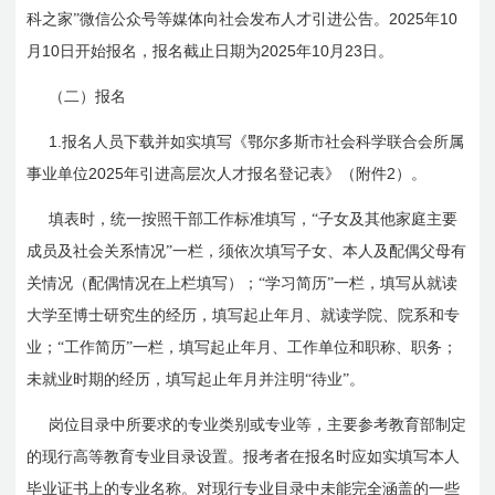
2025
10
科之家”微信公众号等媒体向社会发布人才引进公告。
年
10
2025
10
23
月
日
开始报名，报名截止日期为
年
月
日
。
（二）报名
1.
报名人员下载并如实填写《鄂尔多斯市社会科学联合会所属
2025
2
事业单位
年引进高层次人才报名登记表》（附件
）。
填表时，统一按照干部工作标准填写，“子女及其他家庭主要
成员及社会关系情况”一栏，须依次填写子女、本人及配偶父母有
关情况（配偶情况在上栏填写）；“学习简历”一栏，填写从就读
大学至博士研究生的经历，填写起止年月、就读学院、院系和专
业；“工作简历”一栏，填写起止年月、工作单位和职称、职务；
未就业时期的经历，填写起止年月并注明“待业”。
岗位目录中所要求的专业类别或专业等，主要参考教育部制定
的现行高等教育专业目录设置。报考者在报名时应如实填写本人
毕业证书上的专业名称。对现行专业目录中未能完全涵盖的一些