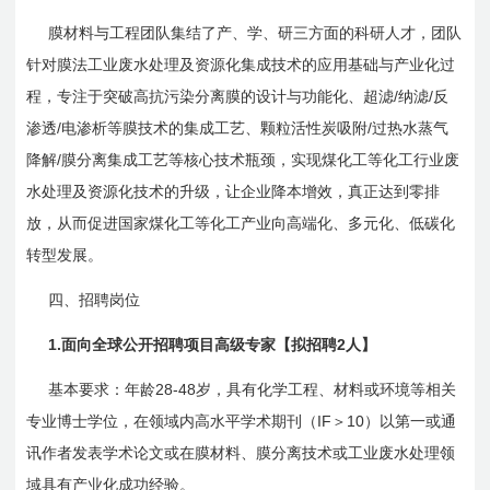
膜材料与工程团队集结了产、学、研三方面的科研人才，团队
针对膜法工业废水处理及资源化集成技术的应用基础与产业化过
/
/
程，专注于突破高抗污染分离膜的设计与功能化、超滤
纳滤
反
/
/
渗透
电渗析等膜技术的集成工艺、颗粒活性炭吸附
过热水蒸气
/
降解
膜分离集成工艺等核心技术瓶颈，实现煤化工等化工行业废
水处理及资源化技术的升级，让企业降本增效，真正达到零排
放，从而促进国家煤化工等化工产业向高端化、多元化、低碳化
转型发展。
四、招聘岗位
1.
2
面向全球公开招聘项目高级专家【拟招聘
人】
28-48
基本要求：年龄
岁，具有化学工程、材料或环境等相关
IF
10
专业博士学位，在领域内高水平学术期刊（
＞
）以第一或通
讯作者发表学术论文或在膜材料、膜分离技术或工业废水处理领
域具有产业化成功经验。