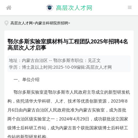
高层次人才网
>
内蒙古科研院所招聘
>
鄂尔多斯实验室膜材料与工程团队2025年招聘4名
高层次人才启事
地址：
内蒙古自治区 -- 鄂尔多斯市
职位：
见正文
学历：
博士及以上
时间:
2025-10-09
编辑:
高层次人才网
一、单位介绍
鄂尔多斯实验室是鄂尔多斯市人民政府主导成立的新型研发机
2023
8
构，依托清华大学科研、人才、技术等优质创新资源，
年
6
月
日
由内蒙古自治区人民政府批准为内蒙古实验室，成为首批
2024
4
29
两个自治区级实验室之一；
年
月
日
，成功获批设立国家
级博士后科研工作站，成为内蒙古首个获批国家级博士后科研工
作站的新型研发机构。