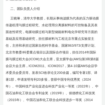
二、团队负责人介绍
王晓琳，清华大学教授，长期从事纳滤膜为代表的压力驱动膜
传递机理与膜过程研究、水处理用分离膜材料的可控制备及其表
面改性研究，电驱动膜过程与新型储能材料电化学研究等方面的
基础及应用基础研究，担任膜材料与工程北京市重点实验室主
863/973/
任，主持和承担过国家自然科学基金、国家
支撑计划、
/
2014
北京市教委
科委重点项目以及国际合作项目，担任
年国际
(ICOM)
(AMS)
3
8
膜与膜过程大会
大会主席，亚太膜学会
第
和第
届
ICOM2011
ICOM2017
4-10
AMS
会议大会主席，
、
，第
届
会议学
SCI
200
1
术委员会委员等。发表
收录论文
余篇，编写专著
部、译
1
20
2024
著
部，申请发明专利
多项，曾获中国专利优秀奖（
2022
年）、中国科技产业化促进会科技产业化一等奖（
年）、中
2019
国石油和化工联合会专利金奖（
年）、侯德榜化工科技奖
2015
2014
（
年）、中国石油和化工联合会科技进步一等奖（