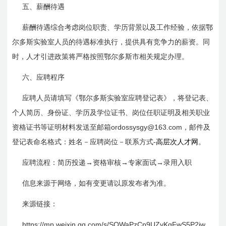
五、薪酬待遇
薪酬待遇综合考虑岗位职责、学历背景以及工作经验，依据鄂
尔多斯实验室人员的待遇标准执行，提供具有竞争力的薪资。同
时，人才引进政策将严格按照鄂尔多斯市相关规定办理。
六、应聘程序
应聘人员请填写《鄂尔多斯实验室应聘登记表》，将登记表、
个人简历、身份证、学历及学位证书、岗位任职证明及相关职业
ordossysgy@163.com
资格证书等证明材料发送至邮箱
，
邮件及
登记表命名格式：姓名－应聘岗位－联系方式-
高层次人才网
。
应聘流程：简历投递→资格审核→专家面试→录用入职
信息来源于网络，如有变更请以原发布者为准。
来源链接：
https://mp.weixin.qq.com/s/SQWaPzCp9UZyKgFwS5P2jw