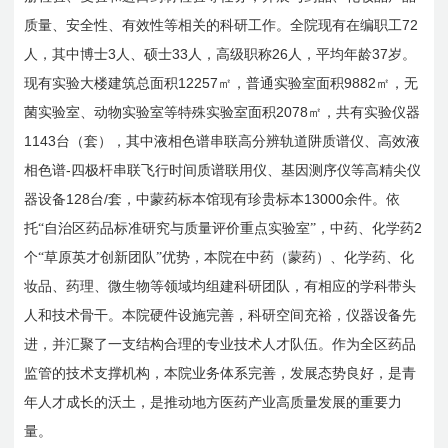
72
质量、安全性、有效性等相关的科研工作。全院现有在编职工
3
33
26
37
人，其中博士
人、硕士
人，高级职称
人，平均年龄
岁。
12257
9882
现有实验大楼建筑总面积
㎡，普通实验室面积
㎡，无
2078
菌实验室、动物实验室等特殊实验室面积
㎡，共有实验仪器
1143
台（套），其中液相色谱串联高分辨轨道阱质谱仪、高效液
-
相色谱
四极杆串联飞行时间质谱联用仪、基因测序仪等高精尖仪
128
/
13000
器设备
台
套，中蒙药标本馆现有珍贵标本
余件。依
2
托“自治区药品标准研究与质量评价重点实验室”，中药、化学药
个“草原英才创新团队”优势，本院在中药（蒙药）、化学药、化
妆品、药理、微生物等领域均组建科研团队，有相应的学科带头
人和技术骨干。本院硬件设施完善，科研空间充裕，仪器设备先
进，并汇聚了一支结构合理的专业技术人才队伍。作为全区药品
监管的技术支撑机构，本院业务体系完善，发展态势良好，是青
年人才成长的沃土，是推动地方医药产业高质量发展的重要力
量。