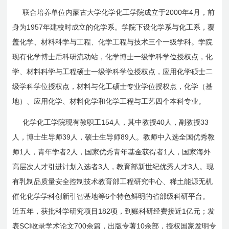
2000
4
联合培养单位内蒙古大学化学化工学院成立于
年
月，前
1957
身为
年建校时成立的化学系。学院下设化学系与化工系，覆
盖化学、材料科学与工程、化学工程与技术三个一级学科。学院
现有化学博士后科研流动站，化学博士一级学科学位授权点，化
学、材料科学与工程硕士一级学科学位授权点，应用化学硕士二
级学科学位授权点，材料与化工硕士专业学位授权点，化学（基
地）、应用化学、材料化学和化学工程与工艺四个本科专业。
154
40
33
化学化工学院现有教职工
人，其中教授
人，副教授
39
89
人，博士生导师
人，硕士生导师
人。教师中入选全国优秀教
1
2
1
师
人，
青年学者
人，国家优秀青年基金获得者
人，国家海外
3
3
高层次人才引进计划入选者
人，教育部新世纪优秀人才
人。现
有乳制品质量安全控制技术教育部工程研究中心、稀土能源无机
6
催化化学学科创新引智基地等
个特色鲜明的省部级科研平台。
182
1
近五年，获批科学研究项目
项，到账科研经费接近
亿元；发
SCI
700
10
表
收录学术论文
余篇，出版专著
余部，授权国家发明专