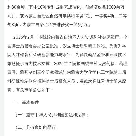
80
16
1000
利
余项（其中
项专利成果完成转化，创经济效益
余万
1
4
元）。获内蒙古自治区自然科学奖特等奖
项、一等奖
项、二等
3
1
奖
项，内蒙古自治区科技进步奖一等奖
项。
2025
2
年
月，本院经内蒙古自治区人力资源和社会保障厅、全
国博士后管委会办公室批准，设立博士后科研工作站。为提升本
院人才储备和科研创新能力与水平，为解决药品监管和产业技术
2025
难题提供有力技术支撑，
年全院拟围绕中药天然药物、药理
毒理、蒙药制剂三个研究领域与内蒙古大学化学化工学院博士后
科研流动站联合招聘博士后研究人员，竭诚欢迎优秀博士前来应
聘，有关事项公告如下：
二、基本条件
（一）遵守中华人民共和国宪法和法律；
（二）具有良好的品行；