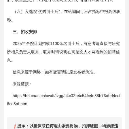
“
”
（六）入选院
优秀博士后
，在站期间可不占指标申报高级职
称。
三、招收安排
2025
1100
年全院计划招收
余名博士后，有意者请直接与研究
所相关负责人联系，联系时请说明在
高层次人才网
看到的招聘信
息。
信息来源于网络，如有变更请以原发布者为准。
来源链接：
https://bri.caas.cn/xwdt/tzgg/c
4c
32b
4c
54fc4e88b76abd4ccf
6ce8af.htm
提示：以担保或任何理由索要财物，扣押证照，均涉嫌违