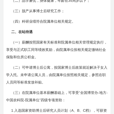
35
（二）品学兼优，身体健康，年龄在
周岁以下；
（三）脱产
从事
博士后研究工作；
（四）科研业绩符合院属单位相关规定。
二、在站待遇
（一）薪酬按照国家有关标准和院属单位相关管理规定执行，
享受与正式职工同等绩效奖励，由院属单位按相关规定缴纳社会
保险和住房公积金。
（二）可
申请
博士后公寓，按
国家
博士后政策就近解决子女入
学入托。未申请公寓人员，由院属单位按照相关规定，参照在职
人员同等标准发放补贴。
“
-
-
（三）在院属单位基本薪酬基础上，可享受
全国博管办
地方
-
”
中国农科院
院属单位
四级专项资助：
1.
A
B
C
入选国家资助博士后研究人员计划（
、
、
档），可获资