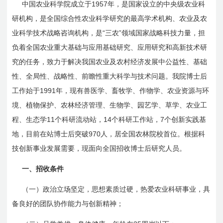
1957
中国农业科学院成立于
年，是国家设立的中央级农业科
研机构，是全国综合性农业科学研究的最高学术机构、农业及农
“
”
业科学技术战略咨询机构，是
三农
领域国家战略科技力量，担
负着全国农业重大基础与应用基础研究、应用研究和高新技术研
究的任务，致力于解决我国农业及农村经济发展中公益性、基础
性、全局性、战略性、前瞻性重大科学与技术问题。我院博士后
1991
工作始于
年，现有兽医学、畜牧学、作物学、农业资源与环
境、植物保护、农林经济管理、生物学、园艺学、草学、农业工
11
14
7
程、生态学
个科研流动站，
个科研工作站，
个创新实践基
970
地，目前在站博士后突破
人，居全国农林院校首位。根据科
技创新事业发展需要，现面向
全国招收
博士后研究人员。
一、招收条件
（一）政治立场坚定，思想素质过硬，热爱农业科研事业，具
备良好的团队协作能力与创新精神；