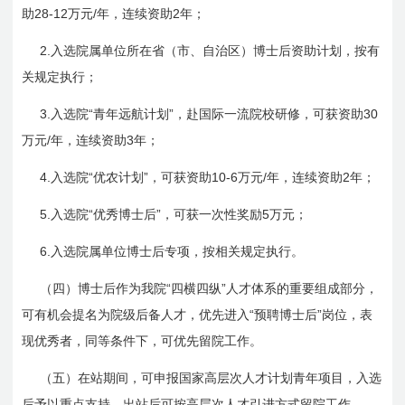
28-12
/
2
助
万元
年，连续资助
年；
2.
入选院属单位所在省（市、自治区）博士后资助计划，按有
关规定执行；
3.
“
”
30
入选院
青年远航计划
，赴国际一流院校研修，可获资助
/
3
万元
年，连续资助
年；
4.
“
”
10-6
/
2
入选院
优农计划
，可获资助
万元
年，连续资助
年；
5.
“
”
5
入选院
优秀博士后
，可获一次性奖励
万元；
6.
入选院属单位博士后专项，按相关规定执行。
“
”
（四）博士后作为我院
四横四纵
人才体系的重要组成部分，
“
”
可有机会提名为院级后备人才，优先进入
预聘博士后
岗位，表
现优秀者，同等条件下，可优先留院工作。
（五）在站期间，可申报国家高层次人才计划青年项目，入选
后予以重点支持，出站后可按高层次人才引进方式留院工作。