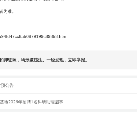
者为准。
a
94fd47cc
8a
50879199c
89858.htm
扣押证照，均涉嫌违法。一经发现，立即举报。
才预公告
地2026年招聘1名科研助理启事