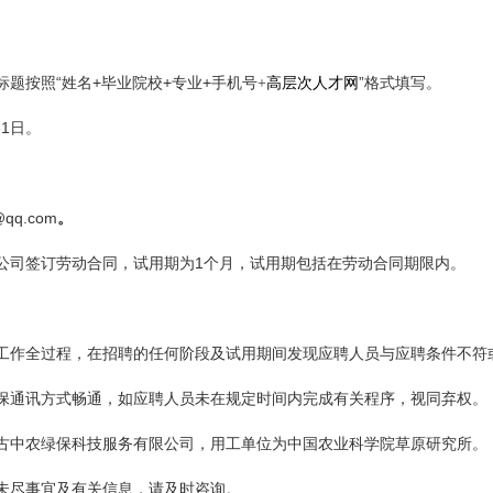
“
+
+
+
”
标题按照
姓名
毕业院校
专业
手机号+
高层次人才网
格式填写。
31
日
。
@qq.com
。
1
公司签订劳动合同，试用期为
个月，试用期包括在劳动合同期限内。
工作全过程，在招聘的任何阶段及试用期间发现应聘人员与应聘条件不符
保通讯方式畅通，如应聘人员未在规定时间内完成有关程序，视同弃权。
古中农绿保科技服务有限公司，用工单位为中国农业科学院草原研究所。
未尽事宜及有关信息，请及时咨询。