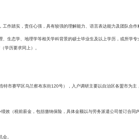
，工作踏实，责任心强，具有较强的理解能力、语言表达能力及团队合作
理、生态学、地理学等相关学科背景的硕士毕业生及以上学历，或所学专
才（学历要求同上）。
120
浩特市赛罕区乌兰察布东街
号），入户调研主要以自治区各盟市为主
+
绩效（税前薪金，包括缴纳保险，具体金额以与劳务派遣公司签订合同
机会。