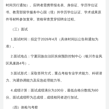
时间另行通知）。应聘者需携带报名表、身份证、学历学位证
书、教育部留学服务中心国（境）外学历学位认证、学术成果原
件等材料参加复审。资格审查贯穿招聘全过程。
（三）面试
1.
2026
4
面试时间：拟定于
年
月（具体时间以公告和通知为
准）。
2.
面试地点：宁夏回族自治区疾病预防控制中心（银川市金凤
4
区凤巢路
号）。
3.
面试形式：采取答辩方式，重点考核专业学术能力、科研潜
力、沟通协调能力及应急处理能力等。
4.
100
60
成绩计算：面试成绩满分为
分，最低合格分数线为
分。面试成绩即为总成绩，成绩相同者进行加试。
（四）体检与考察