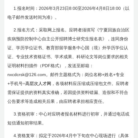
1.
2026
3
23
8:00
2026
4
8
18:00
报名时间：
年
月
日
至
年
月
日
（以
电子邮件发送时间为准）。
2.
报名方式：采取网上报名。应聘者须填写《宁夏回族自治区
疾病预防控制中心自主公开招聘博士研究生报名表》，连同身份
证、学历学位证书、教育部留学服务中心国（境）外学历学位认
证、专业技术资格证书、学术成果、科研论文等岗位要求的相关
PDF
证明材料扫描件（
格式），发送至邮箱：
nxcdcrsk@126.com
+
+
。邮件主题格式为：岗位名称
姓名
专业
+
手机号+
高层次人才网
，各项材料应压缩成压缩包文件。应聘者
需保证提供的资料真实准确，若因提供资料错漏、造假和不符合
公告要求等造成相关后果，由应聘者承担相应责任。
3.
资格初审：中心对应聘者报名材料进行初审，并通过电话或
短信通知初审结果。
4.
2026
4
资格复审：拟定于
年
月中下旬在中心现场进行（具体