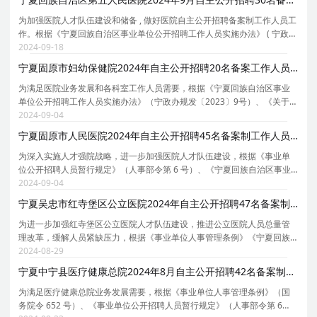
为加强医院人才队伍建设和储备 , 做好医院自主公开招聘备案制工作人员工
作。根据《宁夏回族自治区事业单位公开招聘工作人员实施办法》 ( 宁政办
规发 [2023]9 号 ) 、《自治区党委组织部人力资源和社会保障厅关于进一步
2024-09-18
做好全区事业单位自主公开招聘工作的通
宁夏固原市妇幼保健院2024年自主公开招聘20名备案工作人员公告
为满足医院业务发展和各科室工作人员需要，根据《宁夏回族自治区事业
单位公开招聘工作人员实施办法》（宁政办规发〔2023〕9号）、《关于进
一步推进公立医疗卫生机构改革有关事项的通知》（宁编办发〔2022〕
2024-09-04
151号）文件相关规定与要求，现就固原市妇幼保健院2
宁夏固原市人民医院2024年自主公开招聘45名备案制工作人员公告
为深入实施人才强院战略，进一步加强医院人才队伍建设，根据《事业单
位公开招聘人员暂行规定》（人事部令第 6 号）、《宁夏回族自治区事业
单位公开招聘工作人员实施办法》（ 宁政办规发 [2023]9 号 ） 、《宁夏回
2024-09-04
族自治区事业单位公开招聘工作人员面试工作实
宁夏吴忠市红寺堡区公立医院2024年自主公开招聘47名备案制工作人员公告
为进一步加强红寺堡区公立医院人才队伍建设，推进公立医院人员总量管
理改革，缓解人员紧缺压力，根据《事业单位人事管理条例》《宁夏回族
自治区事业单位公开招聘工作人员实施办法》《关于进一步做好全区事业
2024-08-29
单位自主公开招聘工作的通知》等有关规定，结合实
宁夏中宁县医疗健康总院2024年8月自主公开招聘42名备案制工作人员公告
为满足医疗健康总院业务发展需要，根据《事业单位人事管理条例》（国
务院令 652 号）、《事业单位公开招聘人员暂行规定》（人事部令第 6