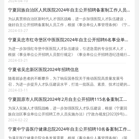
开招聘工作人员实施办法》（宁政办规发 [2023]9 号）、《宁夏回族自治
2024-04-10
区事业单位公开招聘工作人员面试工作实施细则 (
宁夏回族自治区人民医院2024年自主公开招聘备案制工作人员公告
为认真贯彻自治区新时代人才强区战略，进一步加强医院人才队伍建设，
做好自主公开招聘备案制人员工作，根据《事业单位人事管理条例》《宁
夏回族自治区事业单位公开招聘工作人员实施办法》《宁夏回族自治区事
2024-03-27
业单位公开招聘工作人员面试工作实施细则 ( 试行）
宁夏吴忠市红寺堡区中医医院2024年自主公开招聘6名事业单位工作人员公告
为进一步加强红寺堡中医医院人才队伍建设，引进急需的专业技术人才，
根据《事业单位公开招聘人员暂行规定》《事业单位公开招聘违纪违规行
为处理规定》《事业单位人事管理条例》(国务院令第652号)、《宁夏回族
2024-03-21
自治区事业单位公开招聘工作人员实施办法》（宁政
宁夏省吴忠新区医院2024年招聘信息
随着就诊患者的不断攀升，为了响应国务院关于推动医院高质量发展号
召，为进一步提升人才队伍建设水平，打造一批医品、素质、技术过硬的
医疗队伍，更好的保障吴忠及周边地区患者的就医质量，吴忠新区医院现
2024-03-11
面向宁夏全区及高校招聘以下岗位： 一、招聘岗位 心
宁夏固原市人民医院2024年2月自主公开招聘115名备案制工作人员公告
为深入实施人才强院战略，进一步加强医院人才队伍建设，根据《宁夏回
族自治区事业单位公开招聘工作人员实施办法》(宁政办规发[2023]9号)、
《宁夏回族自治区事业单位公开招聘工作人员面试工作实施细则(试行)》
2024-02-22
(宁人社规[2022]4号)、《固原市人民医院2023年自
宁夏中宁县医疗健康总院2024年自主公开招聘10名备案制工作人员公告
为满足医疗健康总院业务发展需要，根据《事业单位人事管理条例》（国