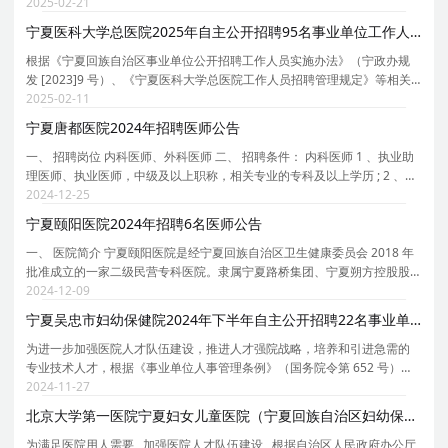
法》等有关规定，结合实际，现就吴忠市人民医院 2025 年自主公开招聘事
2025-02-21
业单位工作人员有关事项公告如下。 一、基本情况
宁夏医科大学总医院2025年自主公开招聘95名事业单位工作人员公告
根据《宁夏回族自治区事业单位公开招聘工作人员实施办法》（宁政办规
发 [2023]9 号）、《宁夏医科大学总医院工作人员招聘管理规定》等相关
规定，现就宁夏医科大学总医院 2025 年自主公开招聘事业单位工作人员有
2025-02-11
关事项公告如下。 一、招聘原则 坚持公开、平等
宁夏唐都医院2024年招聘医师公告
一、 招聘岗位 内科医师、外科医师 二、 招聘条件： 内科医师 1 、执业助
理医师、执业医师，中级及以上职称，相关专业的专科及以上学历 ; 2 、遵
纪守法，具有良好的道德品行、职业操守和团队合作精神； 3 、爱岗敬
2024-12-25
业，有服务意识，服从工作安排，有奉献精神
宁夏颐阳医院2024年招聘6名医师公告
一、 医院简介 宁夏颐阳医院是经宁夏回族自治区卫生健康委员会 2018 年
批准成立的一家二级民营专科医院。隶属宁夏路桥集团、宁夏朔方控股股
份有限公司控股，总投资 2 亿元建设的医养结合产业、宁夏医科大学总医
2024-12-09
院医联体成员单位、银川市医疗保险定点医疗机构
宁夏吴忠市妇幼保健院2024年下半年自主公开招聘22名事业单位工作人员公告
为进一步加强医院人才队伍建设，推进人才强院战略，培养和引进急需的
专业技术人才，根据《事业单位人事管理条例》（国务院令第 652 号）、
《宁夏回族自治区事业单位公开招聘工作人员实施办法》（宁党办
2024-11-27
[2006]35 号）、《加快推进妇幼保健机构机制创新试点工
北京大学第一医院宁夏妇女儿童医院（宁夏回族自治区妇幼保健院）2024年自主公开招聘37名事业单位工作人员公
为满足医院用人需要 , 加强医院人才队伍建设 , 根据自治区人民政府办公厅