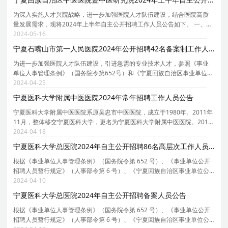
为深入实施人才兴院战略，进一步加强医院人才队伍建设，结合医院高质
量发展需求，现将2024年上半年自主公开招聘工作人员公告如下。 一、单
位简介 宁夏回族自治区中医医院、宁夏回族自治区中医研究院（简称：宁
2024-05-16
夏回族自治区中医医院暨中医研究院）于1986年由
宁夏石嘴山市第一人民医院2024年公开招聘42名备案制工作人员公告
为进一步加强医院人才队伍建设，引进急需的专业技术人才，参照《事业
单位人事管理条例》（国务院令第652号）和《宁夏回族自治区事业单位公
开招聘工作人员实施办法》（宁政办规发[2023]9号），根据《关于进一步
2024-04-25
推进公立医疗卫生机构改革有关事项的通知》（宁
宁夏医科大学附属中医医院2024年常年招聘工作人员公告
宁夏医科大学附属中医医院系原吴忠市中医医院，成立于1980年。2011年
11月，整体移交宁夏医科大学，更名为宁夏医科大学附属中医医院。2013
年7月，医院成功创建为三级甲等民族医医院，是一所集临床医疗、教学实
2024-04-18
践、科学研究、预防保
宁夏医科大学总医院2024年自主公开招聘86名高层次工作人员公告
根据《事业单位人事管理条例》（国务院令第 652 号）、《事业单位公开
招聘人员暂行规定》（人事部令第 6 号）、《宁夏回族自治区事业单位公
开招聘工作人员实施办法》（宁政办规发 [2023]9 号）、《宁夏回族自治
2024-04-10
区事业单位公开招聘工作人员面试工作实施细则 (
宁夏医科大学总医院2024年自主公开招聘备案人员公告
根据《事业单位人事管理条例》（国务院令第 652 号）、《事业单位公开
招聘人员暂行规定》（人事部令第 6 号）、《宁夏回族自治区事业单位公