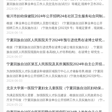
夏回族自治区事业单位工作人员交流办法(试行)》等规定,现将中卫市2024
年事业单位公开遴选工作人员有关事项公告如下: 一、岗位和名额 此次公开
2024-06-27
遴选单位30个,岗位44个。具体岗位详见《中卫
银川市妇幼保健院2024年公开招聘24名社区卫生服务站合同制工作人员公告
根据《事业单位公开招聘人员暂行规定》《宁夏回族自治区事业单位公开
招聘工作人员实施办法》（宁政办规发 [2023]9 号）等规定要求，现就银
川市妇幼保健院 2024 年公开招聘社区卫生服务站合同制工作人员有关事项
2024-06-14
公告如下： 01 招聘原则 （一）公开、平等、竞
宁夏回族自治区人民医院关于2024年预引进优秀在读博士研究生的公告
根据《宁夏回族自治区预引进优秀在读博士硕士项目实施办法》，宁夏回
族自治区人民医院现面向全国 各高校(人才培养机构)、在读博士 研究生 发
布202 4年预引进优秀在读博士研究生公告，岗位及资格条件详见附件，有
2024-06-07
意者请联系宁夏回族自治区人民医院组织人事处
宁夏回族自治区第五人民医院及其所属医院2024年自主公开招聘118名事业编制工作人员公告
为加快医院人才队伍建设和省级区域医疗中心人才储备培养,根据《宁夏回
族自治区事业单位公开招聘工作人员实施办法》(宁政办规发[2023]9号)、
《自治区党委组织部人力资源和社会保障厅关于进一步做好全区事业单位
2024-06-03
自主公开招聘工作的通知》(宁人社函[2020]65号)
北京大学第一医院宁夏妇女儿童医院（宁夏回族自治区妇幼保健院）2024年第二批自主公开招聘85名备案人员公告
为满足医院用人需要，加强医院人才队伍建设，根据自治区人民政府办公
厅关于印发《宁夏回族自治区事业单位公开招聘工作人员实施办法》（宁
政办规发[2023]9号）等规定，现就北京大学第一医院宁夏妇女儿童医院
2024-05-22
（宁夏回族自治区妇幼保健院）2024年第二批自主公开
宁夏回族自治区中医医院暨中医研究院2024年上半年自主公开招聘急需紧缺工作人员公告