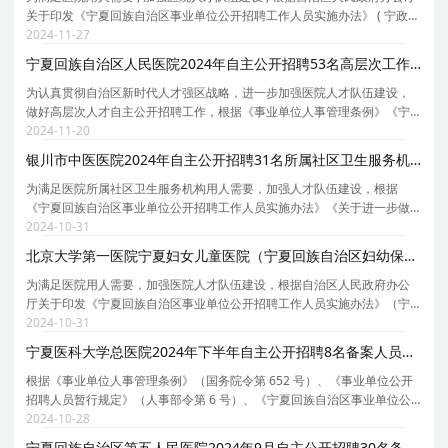
关于印发《宁夏回族自治区事业单位公开招聘工作人员实施办法》 ( 宁政办
规发 [2023]9 号 ) 等规定 , 现就北京大学第一医院宁夏妇女儿童医院 ( 宁夏
2024-11-27
回族自治区妇幼保健院 )2024 年自主
宁夏回族自治区人民医院2024年自主公开招聘53名高层次工作人员公告（二）
为认真贯彻自治区新时代人才强区战略，进一步加强医院人才队伍建设，
做好高层次人才自主公开招聘工作，根据《事业单位人事管理条例》《宁
夏回族自治区事业单位公开招聘工作人员实施办法》《宁夏回族自治区事
2024-11-20
业单位公开招聘工作人员面试工作实施细则 ( 试行）
银川市中医医院2024年自主公开招聘31名所属社区卫生服务机构工作人员公告
为满足医院所属社区卫生服务机构用人需要，加强人才队伍建设，根据
《宁夏回族自治区事业单位公开招聘工作人员实施办法》《关于进一步做
好全区事业单位自主公开招聘工作的通知》等文件精神，现就银川市中医
2024-10-31
医院 2024 年自主公开招聘所属社区卫生服务机构工作
北京大学第一医院宁夏妇女儿童医院（宁夏回族自治区妇幼保健院）2024年第四批自主公开招聘10名备案人员公告
为满足医院用人需要，加强医院人才队伍建设，根据自治区人民政府办公
厅关于印发《宁夏回族自治区事业单位公开招聘工作人员实施办法》（宁
政办规发[2023]9号）等规定，现就北京大学第一医院宁夏妇女儿童医院
2024-10-31
（宁夏回族自治区妇幼保健院）2024年第四批自主公开
宁夏医科大学总医院2024年下半年自主公开招聘8名备案人员公告
根据《事业单位人事管理条例》（国务院令第 652 号）、《事业单位公开
招聘人员暂行规定》（人事部令第 6 号）、《宁夏回族自治区事业单位公
开招聘工作人员实施办法》（宁政办规发 [2023]9 号）、《宁夏回族自治
2024-10-28
区事业单位公开招聘工作人员面试工作实施细则 (
宁夏回族自治区第五人民医院2024年9月自主公开招聘30名备案制工作人员公告