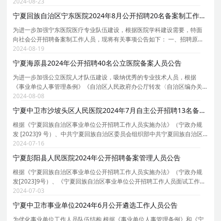
号）、《宁夏回族自治区事业单位公开招聘工作人员实施办法》（宁政办
2024-08-23
规发 [2023]9 号）等规定，现就中宁县医疗健康总院
宁夏回族自治区宁东医院2024年8月公开招聘20名备案制工作人员公告
为进一步加强宁东医院医疗专业队伍建设，根据医院学科建设需要，特面
向社会公开招聘备案制工作人员，现将有关事项公告如下： 一、招聘原则
（一）坚持公开、平等、竞争、择优的原则； （二）坚持德才兼备、以德
2024-08-19
为先的原则； （三）坚持专业匹配、人岗相适的
宁夏海原县2024年公开招聘40名公立医院备案人员公告
为进一步加强公立医院人才队伍建设，吸纳优秀的专业技术人员，根据
《事业单位人事管理条例》《自治区人民政府办公厅转发〈自治区编办关
于公立医院实行人员总量管理意见〉的通知》(宁政办发 [2017]149号 )及
2024-08-08
《宁夏回族自治区事业单位公开招聘工作人员实施办法
宁夏中卫市沙坡头区人民医院2024年7月自主公开招聘13名备案制专业技术人员的公告
根据《宁夏回族自治区事业单位公开招聘工作人员实施办法》（宁政办规
发 [2023]9 号）、中共宁夏回族自治区委员会组织部中共宁夏回族自治区
委员会机构编制委员会办公室宁夏回族自治区财政厅宁夏回族自治区人力
2024-07-16
资源和社会保障厅宁夏回族自治区卫生健康委员会《
宁夏彭阳县人民医院2024年公开招聘备案管理人员公告
根据《宁夏回族自治区事业单位公开招聘工作人员实施办法》（宁政办规
发[2023]9号）、《宁夏回族自治区事业单位公开招聘工作人员面试工作实
施细则（试行）》（宁人社规[2022]4号）等规定，面向社会公开招聘备案
2024-07-03
管理人员。现将有关事项公告如下。 一、招聘岗位
宁夏中卫市事业单位2024年6月公开遴选工作人员公告
为优化事业单位工作人员队伍结构,根据《事业单位人事管理条例》和《宁