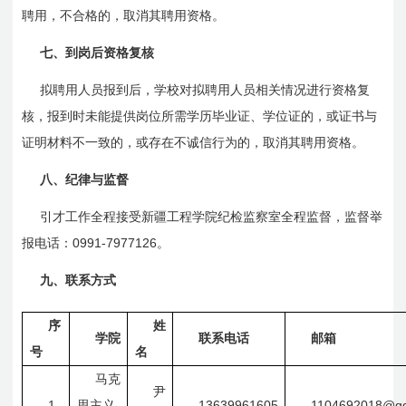
聘用，不合格的，取消其聘用资格。
七、到岗后资格复核
拟聘用人员报到后，学校对拟聘用人员相关情况进行资格复
核，报到时未能提供岗位所需学历毕业证、学位证的，或证书与
证明材料不一致的，或存在不诚信行为的，取消其聘用资格。
八、纪律与监督
引才工作全程接受新疆工程学院纪检监察室全程监督，监督举
0991-7977126
报电话：
。
九、联系方式
序
姓
学院
联系电话
邮箱
号
名
马克
尹
1
13639961605
1104692018@q
思主义