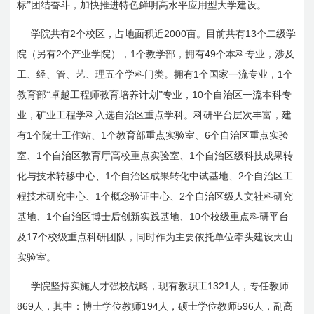
标”团结奋斗，加快推进特色鲜明高水平应用型大学建设。
2
2000
13
学院共有
个校区，占地面积近
亩。目前共有
个二级学
2
1
49
院（另有
个产业学院），
个教学部，拥有
个本科专业，涉及
1
1
工、经、管、艺、理五个学科门类。拥有
个国家一流专业，
个
10
教育部“卓越工程师教育培养计划”专业，
个自治区一流本科专
业，矿业工程学科入选自治区重点学科。科研平台层次丰富，建
1
1
6
有
个院士工作站、
个教育部重点实验室、
个自治区重点实验
1
1
室、
个自治区教育厅高校重点实验室、
个自治区级科技成果转
1
2
化与技术转移中心、
个自治区成果转化中试基地、
个自治区工
1
2
程技术研究中心、
个概念验证中心、
个自治区级人文社科研究
1
10
基地、
个自治区博士后创新实践基地、
个校级重点科研平台
17
及
个校级重点科研团队，同时作为主要依托单位牵头建设天山
实验室。
1321
学院坚持实施人才强校战略，现有教职工
人，专任教师
869
194
596
人，其中：博士学位教师
人，硕士学位教师
人，副高