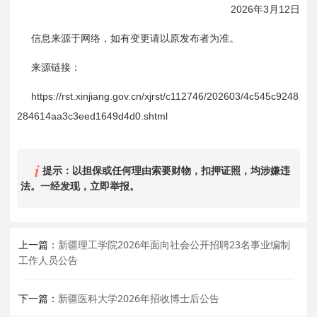
2026
3
12
年
月
日
信息来源于网络，如有变更请以原发布者为准。
来源链接：
https://rst.xinjiang.gov.cn/xjrst/c112746/202603/
4c
545c
9248
284614aa
3c
3eed1649d4d0.shtml
提示：以担保或任何理由索要财物，扣押证照，均涉嫌违
法。一经发现，立即举报。
上一篇：
新疆理工学院2026年面向社会公开招聘23名事业编制
工作人员公告
下一篇：
新疆医科大学2026年招收博士后公告