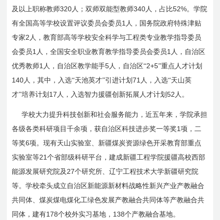
320
340
52%
及以上职称教师
人；双师双能型教师
人，占比
。学院
1
有全国高等学校设置评议委员会委员
人，国务院政府特殊津贴
2
专家
人，教育部高等学校安全科学与工程类专业教学指导委员
1
1
会委员
人，全国安全职业教育教学指导委员会委员
人，自治区
1
5
2+5
优秀教师
人，自治区教学能手
人，自治区“
”重点人才计划
140
71
人，其中，入选“天池英才”引进计划
人，入选“天山英
17
52
才”培养计划
人，入选智力援疆创新拓展人才计划
人。
学校大力提升科技创新和社会服务能力，近五年来，学院承担
1
各级各类科研项目千余项，获自治区科技进步奖一等奖
项，二
6
等奖
项。现有天山实验室、新疆煤炭资源绿色开采教育部重点
21
实验室等
个省部级科研平台，建成新疆工程学院援疆高校西部
27
能源发展研究院及
个研究所、辽宁工程技术大学新疆研究院
等。学校牵头成立自治区新能源新材料战略性新兴产业产教融合
共同体、煤炭煤电煤化工绿色发展产教融合共同体等产教融合共
178
138
同体，建有
个校外实习基地，
个产教融合基地。