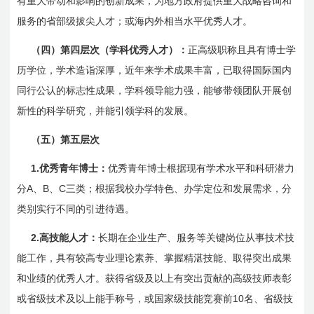
有重大带动和影响的创新成果，为地方政府提供重大战略咨询和
服务的省部级拔尖人才；或海内外相当水平优秀人才。
（四）第四层次（学科优秀人才）：
正高级职称且具有博士学
历学位，学术造诣深厚，近年来学术成果丰富，已取得国际国内
同行公认的标志性成果，学科领导能力强，能够带领团队开展创
新性的科学研究，并能引领学科的发展。
（五）第五层次
1.
优秀青年博士：
优秀青年博士根据现有学术水平和科研潜力
A
B
C
分
、
、
三类；根据我校办学特色、办学定位和发展需求，分
类别实行不同的引进待遇。
2.
高技能人才：
长期在企业生产、服务等关键岗位从事技术技
能工作，具有较高专业理论素养、掌握精湛技能、取得突出成果
和业绩的优秀人才。获得省级及以上有突出贡献的高级技师表彰
10
或省级技术及以上能手称号，或国家级技能竞赛前
名、省级技