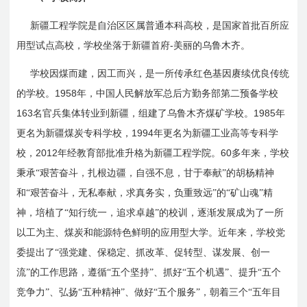
新疆工程学院是自治区区属普通本科高校，是国家首批百所应
-
用型试点高校，学校坐落于新疆首府
美丽的乌鲁木齐。
学校因煤而建，因工而兴，是一所传承红色基因赓续优良传统
1958
的学校。
年，中国人民解放军总后方勤务部第二预备学校
163
1985
名官兵集体转业到新疆，组建了乌鲁木齐煤矿学校。
年
1994
更名为新疆煤炭专科学校，
年更名为新疆工业高等专科学
2012
60
校，
年经教育部批准升格为新疆工程学院。
多年来，学校
秉承“艰苦奋斗，扎根边疆，自强不息，甘于奉献”的胡杨精神
和“艰苦奋斗，无私奉献，求真务实，负重致远”的“矿山魂”精
神，培植了“知行统一，追求卓越”的校训，逐渐发展成为了一所
以工为主、煤炭和能源特色鲜明的应用型大学。近年来，学校党
委提出了“强党建、保稳定、抓改革、促转型、谋发展、创一
流”的工作思路，遵循“五个坚持”、抓好“五个机遇”、提升“五个
竞争力”、弘扬“五种精神”、做好“五个服务”，朝着三个“五年目