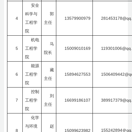
安全
科学与
郭
4
13579900979
281453178@qq.
工程学
主任
院
机电
马
5
15009010169
119301006@qq
工程学
院长
院
能源
藏
6
15894627553
1506409442@q
工程学
主任
院
控制
刘
7
16699186107
389917379@qq
工程学
主任
院
化学
与环境
赵
155242894
qq
8
15099623982
＠