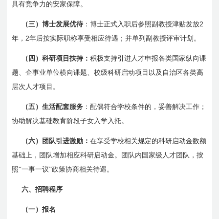
具有竞争力的安家保障。
2
（三）博士发展优待
：博士正式入职后参照副教授津贴发放
2
年，
年后按实际职称享受相应待遇；并
单列副
教授评审计划。
（四）科研项目扶持：
积极支持引进人才申报各类国家纵向课
题、企事业单位横向课题、校级科研启动项目以及自治区各类高
层次人才项目。
（五）生活配套服务
：配偶符合学校条件的，妥善解决工作；
协助解决基础教育阶段子女入学入托。
（六）团队引进激励：
在享受学校相关规定的科研启动金数额
基础上，团队增加相应科研启动金。团队内国家级人才团队，按
照“一事一议”政策协商相关待遇。
六、招聘程序
（一）报名