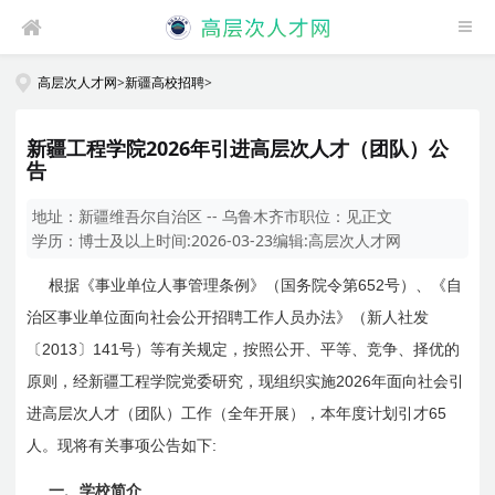
高层次人才网
>
新疆高校招聘
>
新疆工程学院2026年引进高层次人才（团队）公
告
地址：
新疆维吾尔自治区 -- 乌鲁木齐市
职位：
见正文
学历：
博士及以上
时间:
2026-03-23
编辑:
高层次人才网
652
根据《事业单位人事管理条例》（国务院令第
号）、《自
治区事业单位面向社会公开招聘工作人员办法》（新人社发
2013
141
〔
〕
号）等有关规定，按照公开、平等、竞争、择优的
2026
原则，经新疆工程学院党委研究，现组织实施
年面向社会引
65
进高层次人才（团队）工作（全年开展），本年度计划引才
:
人。现将有关事项公告如下
一、学校简介