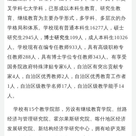
叉学科七大学科，已形成以本科生教育、研究生教
育、继续教育为主要办学形式，多学科、多层次的办
学格局和体系。学校现有普通本科生
16277
人，硕士
研究生
2945
人，
博士研究生
109
人，成人本科生
10326
人。学校现有在编专任教师
933
人，具有高级职称专
任教师
288
人，具有博士学位专任教师
343
人。有享受
国务院政府特殊津贴专家
6
人，自治区有突出贡献专
家
4
人，自治区优秀教师
2
人，自治区优秀教育工作者
1
人，自治区级教学名师
17
人，自治区级教学能手
14
人。
学校有
15
个教学院部，另设有继续教育学院、丝路
经济与管理研究院、霍尔果斯研究院、喀什地区经济
发展研究院、新结构经济学研究中心，拥有哈萨克斯