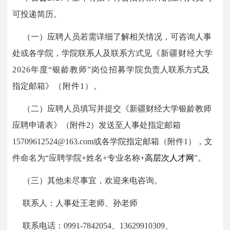
可投递简历。
（一）应聘人员若需详细了解相关情况，可咨询人事
处或各学院，学院联系人及联系方式见
《新疆财经大学
2026
年度
“
银龄教师
”
岗位招募学院
负责人联系方式及
指定邮箱
》（附件
1
）
。
（二）应聘人员填写并提交《新疆财经大学银龄教师
应聘申请表》（附件
2
）发送至人事处指定邮箱
15709612524@163.com或各学院指定邮箱（附件
1
），文
件命名为
“
应聘学院
+
姓名
+
专业名称+
高层次人才网
”
。
（三）其他未尽事宜，欢迎来电咨询。
联系人：人事处王老师、孙老师
联系电话：
0991-7842054
、
13629910309
、