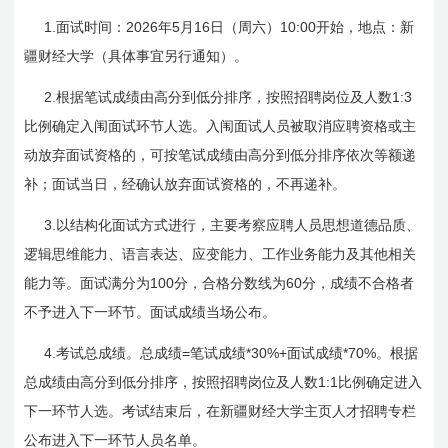
1.
2026
5
16
10:00
面试时间：
年
月
日
（周六）
开始，地点：新
疆财经大学（具体事宜另行通知）。
2.
1:3
根据笔试成绩由高分到低分排序，按照招聘岗位及人数
比例确定入闱面试环节人选。入闱面试人员被取消应聘资格或主
动放弃面试资格的，可按笔试成绩由高分到低分排序依次等额递
补；面试当日，经确认放弃面试资格的，不再递补。
3.
以结构化面试方式进行，主要考察应聘人员思想道德品质、
逻辑思维能力、语言表达、应变能力、工作业务能力及其他相关
100
60
能力等。面试满分为
分，合格分数线为
分，成绩不合格者
不予进入下一环节。面试成绩当场公布。
4.
=
*30%+
*70%
考试总成绩。总成绩
笔试成绩
面试成绩
。根据
1:1
总成绩由高分到低分排序，按照招聘岗位及人数
比例确定进入
下一环节人选。考试结束后，在新疆财经大学主页人才招聘专栏
公布进入下一环节人员名单。