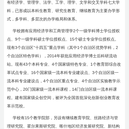
有经济学、管理学、法学、工学、理学、文学和交叉学科七大学
科，已形成以本科生教育、研究生教育、继续教育为主要办学形
式，多学科、多层次的办学格局和体系。
2
学校拥有应用经济学和工商管理学
个一级学科博士学位授权
9
15
点、
个一级学科硕士学位授权点、
个硕士专业学位授权点。
3
1
2
现有
个自治区“十四五”重点学科（其中
个自治区优势学科，
2014
个自治区特色学科），
年获批应用经济学博士后科研流动
43
4
1
站。现有
个本科专业、
个国家级特色专业、
个教育部综合改
16
3
革试点专业、
个国家级一流本科专业建设点、
个自治区级一
4
4
流本科专业建设点，
个自治区重点专业、
个自治区实验教学示
20
14
范中心，
门国家级一流本科课程，
门自治区级一流本科课
程。建有国家级众创空间，被评为全国首批深化创新创业教育改
革示范校。
15
学校有
个教学院部，另设有继续教育学院、丝路经济与管
理研究院、霍尔果斯研究院、喀什地区经济发展研究院、新结构