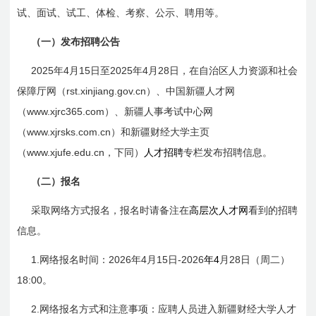
试、面试、试工、体检、考察、公示、聘用等。
（一）发布招聘公告
2025
4
15
2025
4
28
年
月
日
至
年
月
日
，在自治区人力资源和社会
rst.xinjiang.gov.cn
保障厅网（
）、中国新疆人才网
www.xjrc365.com
（
）、新疆人事考试中心网
www.xjrsks.com.cn
（
）和新疆财经大学主页
www.xjufe.edu.cn
（
，下同）
人才招聘
专栏发布招聘信息。
（二）报名
采取网络方式报名，报名时请备注在
高层次人才网
看到的招聘
信息。
1.
2026
4
15
-
2026
4
28
网络报名时间：
年
月
日
年
月
日
（
周二）
18:00
。
2.
网络报名方式和注意事项：应聘人员进入新疆财经大学人才