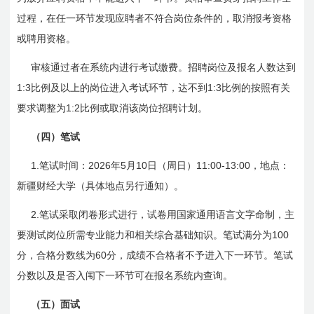
过程，在任一环节发现应聘者不符合岗位条件的，取消报考资格
或聘用资格。
审核通过者在系统内进行考试缴费。招聘岗位及报名人数达到
1:3
1:3
比例及以上的岗位进入考试环节，达不到
比例的按照有关
1:2
要求调整为
比例或取消该岗位招聘计划。
（四）笔试
1.
2026
5
10
11:00-13:00
笔试时间：
年
月
日
（周日）
，地点：
新疆财经大学（具体地点另行通知）。
2.
笔试采取闭卷形式进行，试卷用国家通用语言文字命制，主
100
要测试岗位所需专业能力和相关综合基础知识。笔试满分为
60
分，合格分数线为
分，成绩不合格者不予进入下一环节。笔试
分数以及是否入闱下一环节可在报名系统内查询。
（五）面试