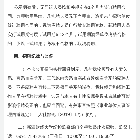
1
公示期满后，无异议人员按相关规定在
个月内签订聘用合
同、办理聘用手续。凡拟聘人员无正当理由、逾期未与招聘单位
签订聘用合同的，视为应聘人员自行放弃聘用资格。新聘用人员
6-12
实行试用期制度，试用期
个月，试用期满经单位考核合格
的，予以正式聘用；考核不合格的，取消聘用。
四、招聘纪律与监督
（一）本次公开招聘实行回避制度。凡与我校领导有夫妻关
系、直系血亲关系、三代以内旁系血亲或者近姻亲关系的应聘人
员，不得应聘有直接上下级领导关系的岗位。我校领导和招聘工
作人员在招聘过程中，涉及与本人有上述亲属关系或者其他可能
影响招聘公正的，也应当回避。有关事宜按照《事业单位人事管
2019
1
理回避规定》（人社部规〔
〕
号）执行。
（二）新疆财经大学纪检监察部门全程监督此次招聘。监督电
0991-7842205
10:00
14:00
15:30
话：
（工作日：
至
，
至