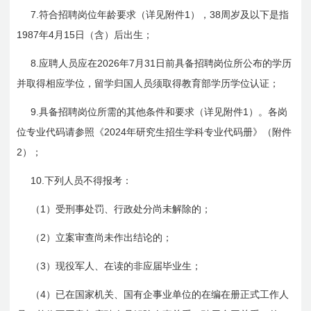
7.
1
38
符合招聘岗位年龄要求（详见附件
），
周岁及以下是指
1987
4
15
年
月
日
（含）后出生；
8.
2026
7
31
应聘人员应在
年
月
日
前具备招聘岗位所公布的学历
并取得相应学位，留学归国人员须取得教育部学历学位认证；
9.
1
具备招聘岗位所需的其他条件和要求（详见附件
）。各岗
2024
位专业代码请参照《
年研究生招生学科专业代码册》（附件
2
）；
10.
下列人员不得报考：
1
（
）受刑事处罚、行政处分尚未解除的；
2
（
）立案审查尚未作出结论的；
3
（
）现役军人、在读的非应届毕业生；
4
（
）已在国家机关、国有企事业单位的在编在册正式工作人