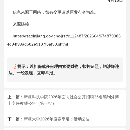
4
15
月
日
信息来源于网络，如有变更请以原发布者为准。
来源链接：
https://rst.xinjiang.gov.cn/xjrst/c112487/202604/674879986
4d
94f
99ad682e
9187f
6af50.shtml
提示：以担保或任何理由索要财物，扣押证照，均涉嫌违
法。一经发现，立即举报。
上一篇：
新疆科技学院2026年面向社会公开招聘26名编制外博
士专任教师公告（第一批）
下一篇：
新疆大学2026年度春季引才活动公告