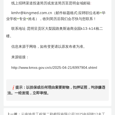
:
线上招聘渠道投递简历或
发送简历至昆明金域邮箱
kmhr@kingmed.com.cn
:
+
（邮件标题格式
应聘职位名称
毕
+
+
业学校
专业
姓名），收到简历后我们会尽快与您联系！
:
k13-k14
联系地址
昆明呈贡区大梨园路奥斯迪商业园
栋二
楼。
信息来源于网络，如有变更请以原发布者为准。
来源链接：
http://www.kmxs.gov.cn/c/
2025-04-21
/6997904.shtml
提示：以担保或任何理由索要财物，扣押证照，均涉嫌违
法。一经发现，立即举报。
上一篇：
云南地质工程第二勘察院有限公司2025年招聘12名工