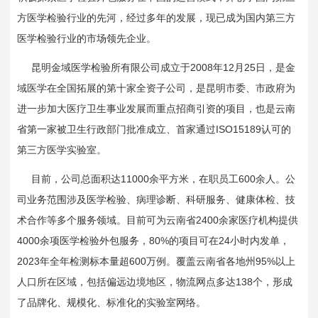
方医学检验行业的先河，经过多年的发展，现已成为国内第三方
医学检验行业的市场领先企业。
2008
12
25
昆明金域医学检验所有限公司成立于
年
月
日
，是金
域医学在全国拓展的第十家全资子公司，是昆明市委、市政府为
进一步加大医疗卫生事业发展而重点招商引资的项目，也是云南
ISO15189
省第一家被卫生行政部门批准成立、首家通过
认可的
第三方医学实验室。
11000
600
目前，公司总面积达
余平方米，在职员工
余人。公
司业务范围涉及医学检验、病理诊断、科研服务、健康体检、技
2400
术合作等多个服务领域。目前可为云南省
余家医疗机构提供
4000
80%
24
余项医学检验外包服务，
的项目可在
小时内发单，
2023
600
95%
年全年检测标本量超
万例。覆盖云南省各地州
以上
138
人口所在区域，包括偏远边境地区，物流网点多达
个，形成
了品牌化、规模化、标准化的实验室网络。