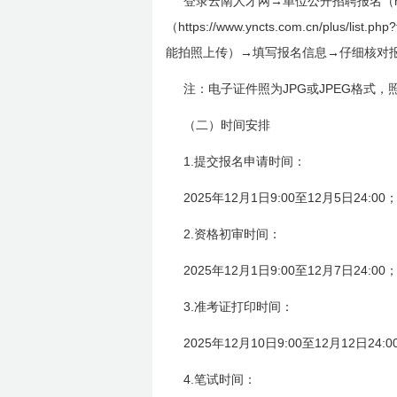
登录云南人才网→单位公开招聘报名（
https://www.yncts.com.cn/plus/list.php
（
能拍照上传）→填写报名信息→仔细核对
JPG
JPEG
注：电子证件照为
或
格式，
（二）时间安排
1.
提交报名申请时间：
2025
12
1
9:00
12
5
24:00
年
月
日
至
月
日
2.
资格初审时间：
2025
12
1
9:00
12
7
24:00
年
月
日
至
月
日
3.
准考证打印时间：
2025
12
10
9:00
12
12
24:0
年
月
日
至
月
日
4.
笔试时间：