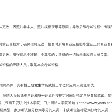
。
法更改，因照片非本人、照片模糊变形等原因，导致后续考试过程中出现
息前认真核对，确保信息无误，报名时所填专业应按照毕业证上的专业名
得更改。填报信息不准确、不真实的，造成的一切后果由应聘人员负责。
试资格的应聘人员，取消本次考试资格。
招聘条件，具有
博士研究生
学
历或
博士学位的应聘人员免笔试。
，应聘人员须凭准考证和身份证原件按规定时间到指定考场参加笔试。笔
https://www.yncts.com
院（云南工贸职业技术学院）门户网站→学院通知（
疑类型：参加考试但分数为零分的人员、未缺考但被标记为缺考的人员、