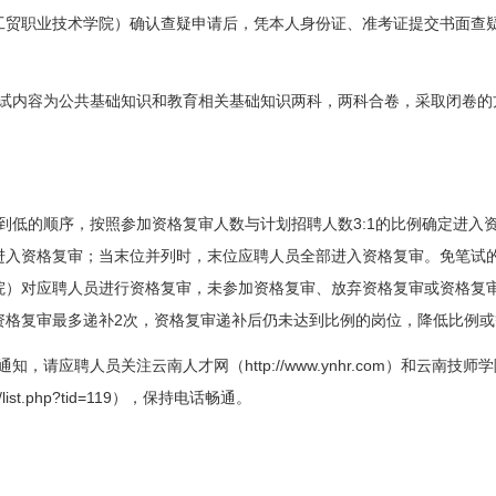
工贸职业技术学院）确认查疑申请后，凭本人身份证、准考证提交书面查
试内容为公共基础知识和教育相关基础知识两科，两科合卷，采取闭卷的
3:1
到低的顺序，按照参加资格复审人数与计划招聘人数
的比例确定进入
进入资格复审；当末位并列时，末位应聘人员全部进入资格复审。免笔试
院）对应聘人员进行资格复审，未参加资格复审、放弃资格复审或资格复
2
资格复审最多递补
次，资格复审递补后仍未达到比例的岗位，降低比例或
http://www.ynhr.com
通知，请应聘人员关注云南人才网（
）和云南技师学
list.php?tid=119
），保持电话畅通。