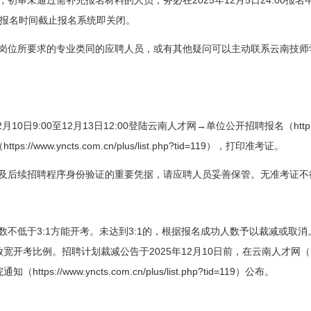
，初审未通过需补充报名材料的人员，务必在
年
月
日
报名
报名时间截止报名系统即关闭。
岗位所要求的专业类同的应聘人员，或有其他疑问可以主动联系云南技师
2
10
9:00
12
13
12:00
htt
月
日
至
月
日
登陆云南人才网→单位公开招聘报名（
https://www.yncts.com.cn/plus/list.php?tid=119
（
），打印准考证。
及后续招聘程序身份验证的重要凭据，请应聘人员妥善保管。无准考证不
3:1
3:1
数不低于
方能开考。未达到
的，根据报名成功人数予以裁减或取消
2025
12
10
放宽开考比例。招聘计划裁减公告于
年
月
日前
，在云南人才网（
https://www.yncts.com.cn/plus/list.php?tid=119
院通知（
）公布。