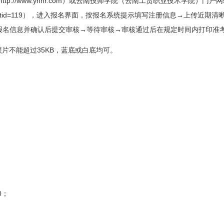
http://www.ynhr.com
）或云南技师学院（云南工贸职业技术学院）门户网
?tid=119
），进入报名界面，按报名系统提示填写注册信息→上传近期清
报名信息并确认后提交审核→等待审核→审核通过后在规定时间内打印准
35KB
照片不能超过
，蓝底或白底均可。
；
；
0
；