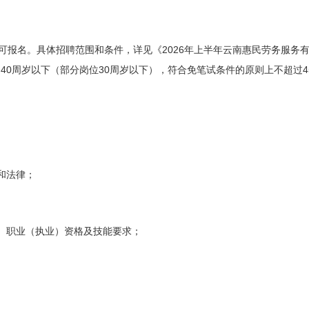
2026
可报名。具体招聘范围和条件，详见《
年上半年云南惠民劳务服务
40
30
4
、
周岁以下（部分岗位
周岁以下），符合免笔试条件的原则上不超过
和法律；
、职业（执业）资格及技能要求；