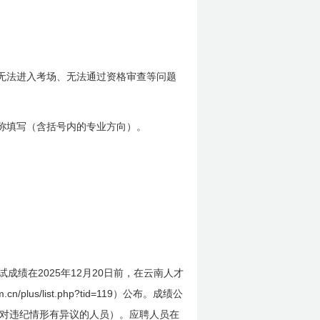
无法进入考场、无法通过资格审查等问题
称填写（含括号内的专业方向）。
2025
12
20
试成绩在
年
月
日前
，在云南人才
.cn/plus/list.php?tid=119
）公布。成绩公
对违纪情形有异议的人员）。应聘人员在