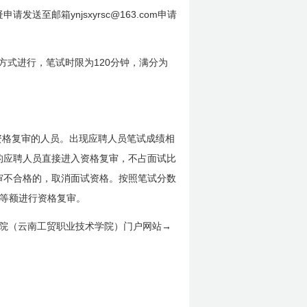
ynjsxyrsc@163.com
疑申请发送至邮箱
申请
120
方式进行，笔试时限为
分钟，满分为
资格复审的人员。出现应聘人员笔试成绩相
的应聘人员直接进入资格复审，不占面试比
审不合格的，取消面试资格。按照笔试分数
等额进行资格复审。
院（云南工贸职业技术学院）门户网站→