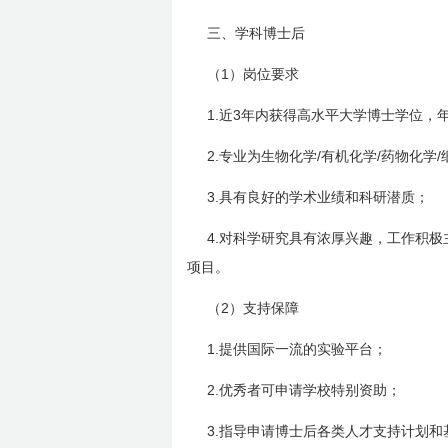
三、学科博士后
1
（
）岗位要求
1.
3
近
年内获得高水平大学博士学位，
2.
/
/
/
专业为生物化学
有机化学
药物化学
3.
具有良好的学术业绩和科研潜质；
4.
对科学研究具有浓厚兴趣，工作积极
项目。
2
（
）支持保障
1.
提供国际一流的实验平台；
2.
优秀者可申请学校特别资助；
3.
指导申请博士后各类人才支持计划和