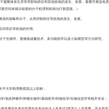
子凝聚体发生异常而影响癌症和其他疾病的发生、发展，着重开展染色质
探索空间来揭示崭新的分子机理和疾病治疗新思路。）
聚体的策略和分子，从而抑制癌症等疾病的发生、发展。
应对癌症等疾病的作用。
分子生物学、显微镜成像技术、多功能组学以及小鼠模型等方法研究。
水平大学助理教授及以上职称；
/
/
/
/
/
物学
免疫肿瘤学
肿瘤生物学
基础医学
药物化学
生物信息学等相关专业；
3
作者或通讯作者在世界知名专业杂志上发表过
篇及以上高质量、高水平学