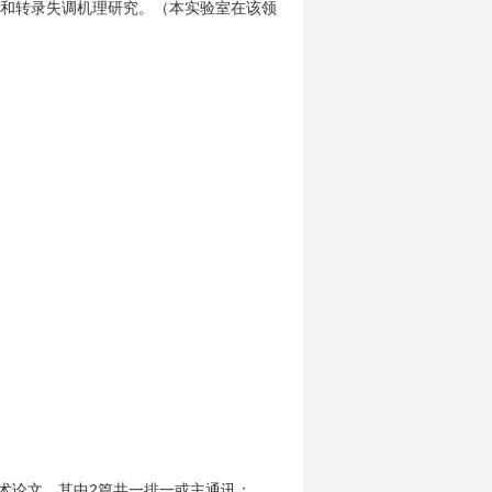
和转录失调机理研究。（本实验室在该领
2
术论文，其中
篇共一排一或主通讯；