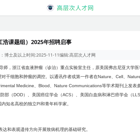
浩课题组）2025年招聘启事
：
博士及以上
时间:
2025-11-11
编辑:
高层次人才网
导师，浙江省血液肿瘤（诊治）重点实验室主任，原美国弗吉尼亚大学医
Nature
Cell
Nature
理对干细胞和肿瘤的调控。以通讯作者或第一作者在
、
、
rimental Medicine
Blood
Nature Communications
、
、
等学术期刊上发表
DOD
ACS
LL
国防部（
）、美国癌症学会（
）、美国白血病和淋巴癌学会（
PI
国内知名高校的独立
和青年科学家。
表达和表观遗传方向开展致病机理的基础研究。