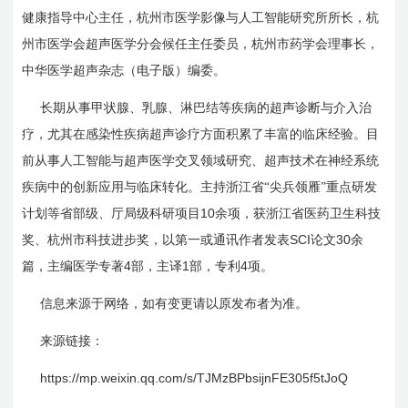
健康指导中心主任，杭州市医学影像与人工智能研究所所长，杭
州市医学会超声医学分会候任主任委员，杭州市药学会理事长，
中华医学超声杂志（电子版）编委。
长期从事甲状腺、乳腺、淋巴结等疾病的超声诊断与介入治
疗，尤其在感染性疾病超声诊疗方面积累了丰富的临床经验。目
前从事人工智能与超声医学交叉领域研究、超声技术在神经系统
疾病中的创新应用与临床转化。主持浙江省“尖兵领雁”重点研发
10
计划等省部级、厅局级科研项目
余项，获浙江省医药卫生科技
SCI
30
奖、杭州市科技进步奖，以第一或通讯作者发表
论文
余
4
1
4
篇，主编医学专著
部，主译
部，专利
项。
信息来源于网络，如有变更请以原发布者为准。
来源链接：
https://mp.weixin.qq.com/s/TJMzBPbsijnFE
305f
5tJoQ