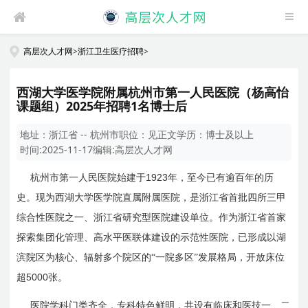
高层次人才网
>
浙江卫生医疗招聘
>
西湖大学医学院附属杭州市第一人民医院（杨高怡
课题组）2025年招聘1名博士后
地址：
浙江省 -- 杭州市
职位：
见正文
学历：
博士及以上
时间:
2025-11-17
编辑:
高层次人才网
1923
杭州市第一人民医院始建于
年，至今已有逾百年的历
史。现为西湖大学医学院直属附属医院，是浙江省首批四所三甲
综合性医院之一、浙江省研究型医院建设单位。作为浙江省首家
探索集团化管理、高水平医联体建设的示范性医院，已形成以湖
滨院区为核心、辐射多个院区的“一院多区”发展格局，开放床位
5000
超
张。
医院学科门类齐全，专科特色鲜明，共设有临床和医技一、二