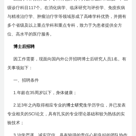
117
级诊疗科目
个。在消化病学、临床研究与评价学、免疫疾病
与精准治疗学、肿瘤治疗学等领域形成了高峰学科优势，并拥有
多个省级及以上重点学科和重点专科，致力于为患者提供全方
位、高水平的医疗服务。
博士后招聘
1
因工作需要，现面向国内外公开招聘博士后研究人员
名。有
关事项如下：
一、招聘条件
1.
35
年龄在
周岁以下，身体健康；
2.
3
近
年之内取得相应专业的
博士研究生
学历学位，并已发表
SCI
专业相关的
论文，具有扎实的专业理论基础和较为熟练的实
验技术；
3.
治学严谨，诚实守信，具有较强的责任心和良好的团队协作