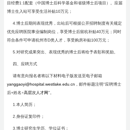
1:1
目经费
配套（中国博士后科学基金和省级博士后项目）。应届
10
博士生入站可享受生活补贴
万元；
4.
博士后期间表现优秀，出站后可根据公开招聘制度有关规定
40
优先应聘医院事业编制岗位，享受博士后留杭补贴
万元；同时
D
100
符合条件可申请杭州市
类人才，享受购房补贴
万元；
5.
对研究成果突出、表现优秀的博士后将给予表彰和奖励。
四、应聘方式
请有意向报名者将以下材料电子版发送至电子邮箱
yanggaoyi@hospital.westlake.edu.cn
，邮件标题注明“应聘博士
+
后
姓名+
高层次人才网
”。
1.
本人简历；
2.
身份证复印件；
3.
博士研究生学历、学位证书；