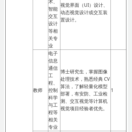
术、
视觉界面（UI）设计、
智能
动态视觉设计或交互装
交互
置设计。
设计
等相
关专
业
电子
信息
通信
博士研究生，掌握图像
工
处理技术，熟悉经典 CV
程、
算法，了解轻量化模型
教师
控制
1
部署，有安防、工业检
科学
测、交互视觉等计算机
与工
视觉项目经验者优先。
程等
相关
专业