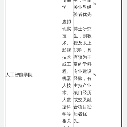
传播
生，有相
5
学
关业界经
验者优先
虚拟
现实
博士研究
技
生，副教
术、
授及以上
影视
职称，具
技术
有较为丰
或工
富的学科
程、
专业建设
人工智能学院
5
机器
经验，有
人技
主持产业
术、
项目经历
大数
或交叉融
据科
合项目经
学等
历者优
相关
先。