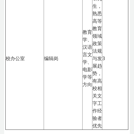
生，
熟悉
高等
教育
教育
领域
学、
政策
汉语
法规
言文
校办公室
编辑岗
与发
3
学、
展趋
电影
势，
学等
有高
方向
校相
关文
字工
作经
验者
优先