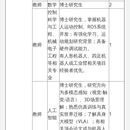
教师
数学
博士研究生
2
控制
科学
博士研究生，掌握机器
与工
人运动控制、ROS系统
程、
开发；有强化学习、运
机械
动规划研究背景；具备
教师
1
电子
硬件调试能力。
工程
有人形机器人、四足机
等相
器人或工业臂相关项目
关专
经验者优先。
业
博士研究生，研究方向
为多模态感知（视觉-触
觉-语言）、3D场景理
解；熟悉仿真训练与真
人工
教师
实世界迁移；了解具身
1
智能
大模型（VLA）；有相
关顶会论文或与机器人