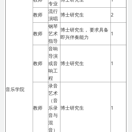
专业
流行
教师
博士研究生
2
演唱
钢琴
博士研究生，
要求具备
教师
艺术
1
即兴伴奏能力
指导
音响
导演
教师
或音
博士研究生
1
响工
程
录音
音乐学院
艺术
（音
教师
乐录
博士研究生
1
音与
混
音）