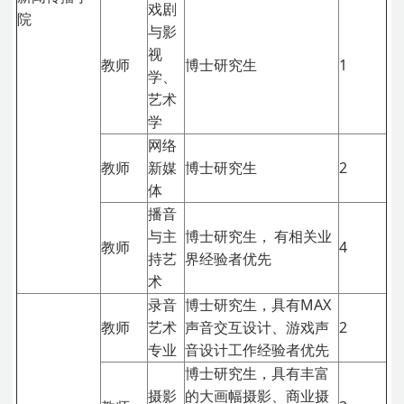
戏剧
院
与影
视
教师
博士研究生
1
学、
艺术
学
网络
教师
新媒
博士研究生
2
体
播音
与主
博士研究生，
有相关业
教师
4
持艺
界经验者优先
术
录音
博士研究生，具有MAX
教师
艺术
声音交互设计、游戏声
2
专业
音设计工作经验者优先
博士研究生，具有丰富
摄影
的大画幅摄影、商业摄