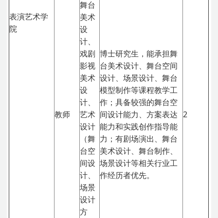
舞台
表演艺术学
美术
院
设
计、
戏剧
博士研究生，能承担舞
影视
台美术设计、舞台空间
美术
设计、场景设计、舞台
设
模型制作等课程教学工
计、
作；具备较强的舞台空
教师
艺术
间设计能力、方案表达
2
设计
能力和实践创作指导能
（舞
力；有剧场演出、舞台
台空
美术设计、舞台制作、
间设
场景设计等相关行业工
计、
作经历者优先。
场景
设计
方