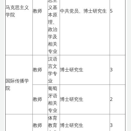
思主
马克思主义
义基
教师
中共党员、博士研究生
5
学院
本原
理、
政治
学及
相关
专业
汉语
言文
教师
博士研究生
3
学专
国际传播学
业
院
葡萄
牙语
教师
博士研究生
2
相关
专业
体育
教师
教育
博士研究生
3