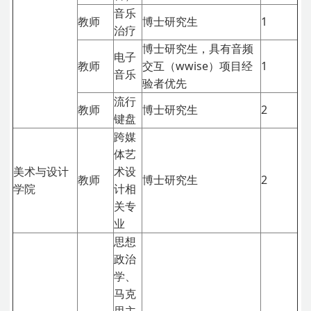
音乐
教师
博士研究生
1
治疗
博士研究生，具有音频
电子
教师
交互（wwise）项目经
1
音乐
验者优先
流行
教师
博士研究生
2
键盘
跨媒
体艺
美术与设计
术设
教师
博士研究生
2
学院
计相
关专
业
思想
政治
学、
马克