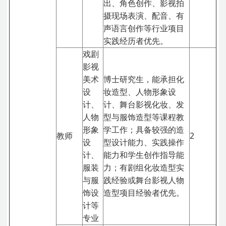
出、角色创作、影视拍
摄现场表演、配音、有
声语言创作等行业项目
实践经历者优先。
戏剧
影视
美术
博士研究生，能承担化
设
妆造型、人物形象设
计、
计、舞台影视化妆、发
人物
型与服饰造型等课程教
形象
学工作；具备较强的造
教师
2
设
型设计能力、实践操作
计、
能力和学生创作指导能
服装
力；有剧组化妆造型实
与服
践经验或舞台影视人物
饰设
造型项目经验者优先。
计等
专业