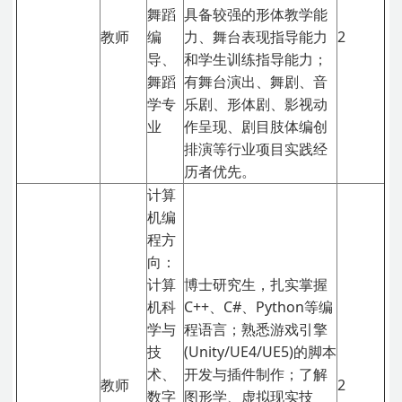
舞蹈
具备较强的形体教学能
教师
编
力、舞台表现指导能力
2
导、
和学生训练指导能力；
舞蹈
有舞台演出、舞剧、音
学专
乐剧、形体剧、影视动
业
作呈现、剧目肢体编创
排演等行业项目实践经
历者优先。
计算
机编
程方
向：
计算
博士研究生，扎实掌握
机科
C++、C#、Python等编
学与
程语言；熟悉游戏引擎
技
(Unity/UE4/UE5)的脚本
术、
开发与插件制作；了解
教师
2
数字
图形学、虚拟现实技