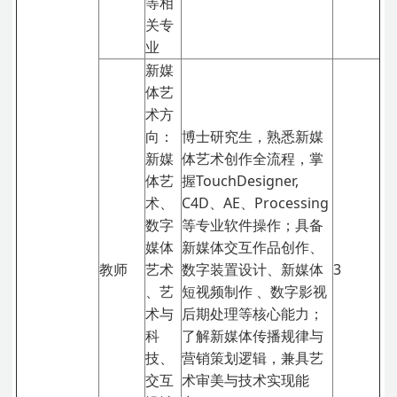
等相
关专
业
新媒
体艺
术方
向：
博士研究生，熟悉新媒
新媒
体艺术创作全流程，掌
体艺
握TouchDesigner,
术、
C4D、AE、Processing
数字
等专业软件操作；具备
媒体
新媒体交互作品创作、
教师
艺术
数字装置设计、新媒体
3
、艺
短视频制作 、数字影视
术与
后期处理等核心能力；
科
了解新媒体传播规律与
技、
营销策划逻辑，兼具艺
交互
术审美与技术实现能