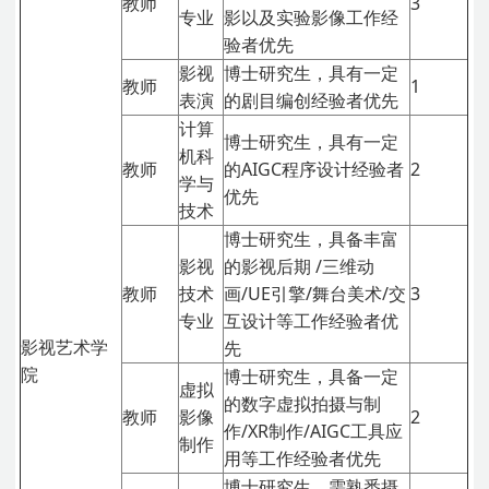
教师
3
专业
影以及实验影像工作经
验者优先
影视
博士研究生，具有一定
教师
1
表演
的剧目编创经验者优先
计算
博士研究生，具有一定
机科
教师
的AIGC程序设计经验者
2
学与
优先
技术
博士研究生，具备丰富
影视
的影视后期 /三维动
教师
技术
画/UE引擎/舞台美术/交
3
专业
互设计等工作经验者优
影视艺术学
先
院
博士研究生，具备一定
虚拟
的数字虚拟拍摄与制
教师
影像
2
作/XR制作/AIGC工具应
制作
用等工作经验者优先
博士研究生，需熟悉摄