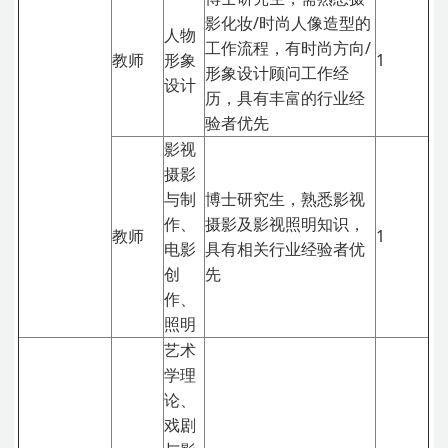
影化妆/时尚人像造型的
人物
工作流程，有时尚方向/
教师
形象
1
形象设计顾问工作经
设计
历，具有丰富的行业经
验者优先
影视
摄影
与制
博士研究生，熟悉影视
作、
摄影及影视照明知识，
教师
1
电影
具有相关行业经验者优
创
先
作、
照明
艺术
学理
论、
戏剧