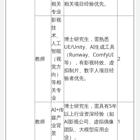
相关
相关项目经验优先。
专业
影视
技
术、
博士研究生，需熟悉
人工
UE/Unity、AI生成工具
智能
（Runway、ComfyUI
教师
（视
2
等），有影视特效、虚
觉方
拟制片、数字人项目经
向）
验者优先。
等相
关专
业
博士研究生，需具有5年
AI+传
以上行业资深经验（如
媒产
教师
AI影视公司、虚拟偶像
1
业背
团队、大模型应用企
景
业）。