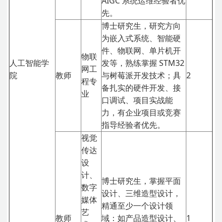
AIGC 系统运维经验者优
先。
博士研究生，研究方向
为嵌入式系统、智能硬
件、物联网、单片机开
物联
人工智能学
发等，熟练掌握 STM32
网工
院
教师
与树莓派开发技术；具
2
程专
备扎实的硬件开发、接
业
口调试、项目实战能
力，有企业项目或竞赛
指导经验者优先。
视觉
传达
设
计、
博士研究生，掌握平面
数字
设计、三维造型设计，
媒体
精通至少一个设计领
艺
教师
域：如产品造型设计、
1