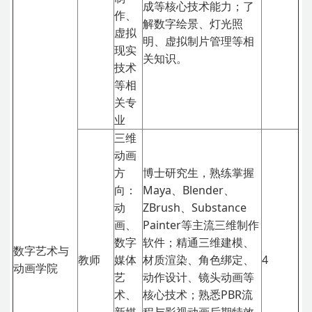
成等核心技术能力；了
作、
解数字绘景、灯光照
虚拟
明、虚拟制片管理等相
现实
关知识。
技术
等相
关专
业
三维
动画
方
博士研究生，熟练掌握
向：
Maya、Blender、
动
ZBrush、Substance
画、
Painter等主流三维制作
数字
软件；精通三维建模、
数字艺术与
教师
媒体
材质渲染、角色绑定、
4
动画学院
艺
动作设计、镜头动画等
术、
核心技术；熟悉PBR流