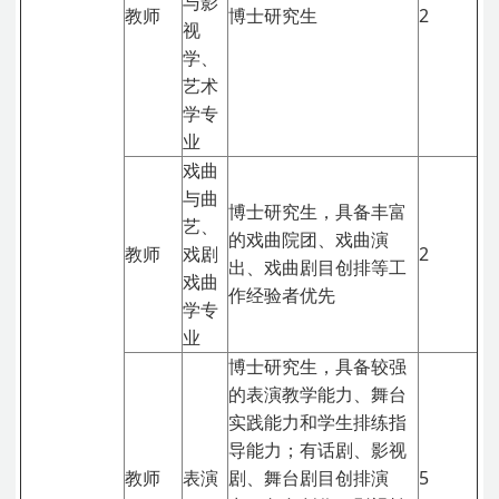
与影
教师
博士研究生
2
视
学、
艺术
学专
业
戏曲
与曲
博士研究生，具备丰富
艺、
的戏曲院团、戏曲演
教师
戏剧
2
出、戏曲剧目创排等工
戏曲
作经验者优先
学专
业
博士研究生，具备较强
的表演教学能力、舞台
实践能力和学生排练指
导能力；有话剧、影视
教师
表演
剧、舞台剧目创排演
5