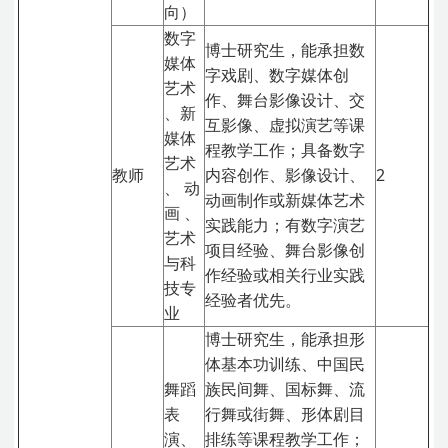
向）
数字
博士研究生，能承担数
媒体
字戏剧、数字媒体创
艺术
作、舞台影像设计、交
、新
互影像、虚拟演艺等课
媒体
程教学工作；具备数字
艺术
教师
内容创作、影像设计、
2
、 动
动画制作或新媒体艺术
画 、
实践能力；有数字演艺
艺术
项目经验、舞台影像创
与科
作经验或相关行业实践
技专
经验者优先。
业
博士研究生，能承担形
体基本功训练、中国民
舞蹈
族民间舞、国标舞、流
表
行舞或街舞、形体剧目
演、
排练等课程教学工作；