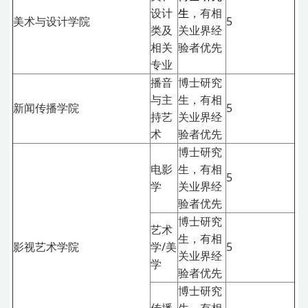
设计
生
，有相
美术与设计学院
5
类及
关业界经
相关
验者优先
专业
播音
博士研究
与主
生，有相
新闻传播学院
5
持艺
关业界经
术
验者优先
博士研究
电影
生，有相
5
学
关业界经
验者优先
博士研究
艺术
生，有相
影视艺术学院
学/美
5
关业界经
学
验者优先
博士研究