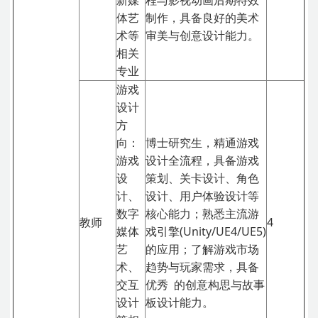
新媒
程与影视动画后期特效
体艺
制作，具备良好的美术
术等
审美与创意设计能力。
相关
专业
游戏
设计
方
向：
博士研究生，精通游戏
游戏
设计全流程，具备游戏
设
策划、关卡设计、角色
计、
设计、用户体验设计等
数字
核心能力；熟悉主流游
教师
4
媒体
戏引擎(Unity/UE4/UE5)
艺
的应用；了解游戏市场
术、
趋势与玩家需求，具备
交互
优秀 的创意构思与故事
设计
板设计能力。