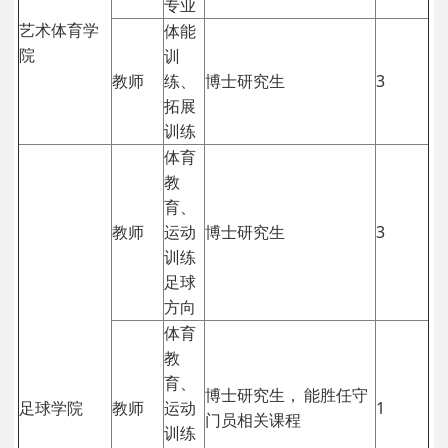
专业
艺术体育学
体能
院
训
教师
练、
博士研究生
3
拓展
训练
体育
教
育、
教师
运动
博士研究生
3
训练
足球
方向
体育
教
育、
博士研究生，
能胜任守
足球学院
教师
运动
1
门员相关课程
训练