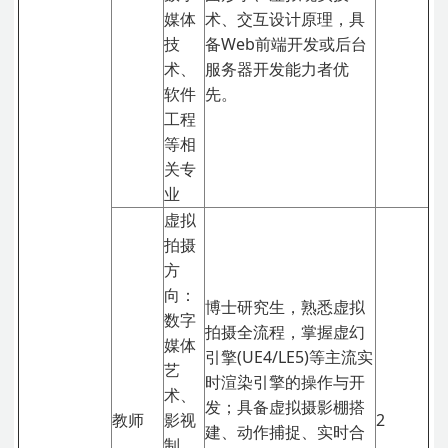
媒体
术、交互设计原理，具
技
备Web前端开发或后台
术、
服务器开发能力者优
软件
先。
工程
等相
关专
业
虚拟
拍摄
方
向：
博士研究生，熟悉虚拟
数字
拍摄全流程，掌握虚幻
媒体
引擎(UE4/LE5)等主流实
艺
时渲染引擎的操作与开
术、
发；具备虚拟摄影棚搭
教师
影视
2
建、动作捕捉、实时合
制