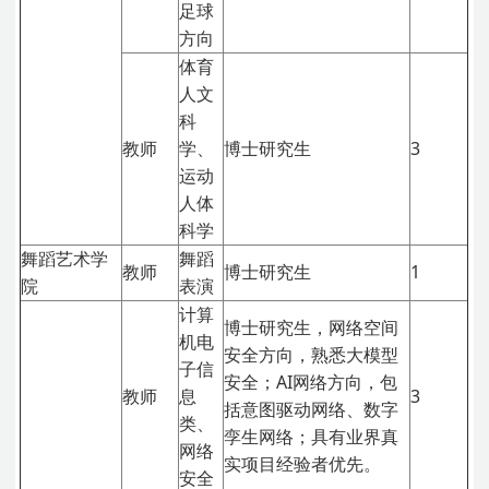
足球
方向
体育
人文
科
教师
学、
博士研究生
3
运动
人体
科学
舞蹈艺术学
舞蹈
教师
博士研究生
1
院
表演
计算
博士研究生，网络空间
机电
安全方向，熟悉大模型
子信
安全；AI网络方向，包
教师
息
3
括意图驱动网络、数字
类、
孪生网络；具有业界真
网络
实项目经验者优先。
安全