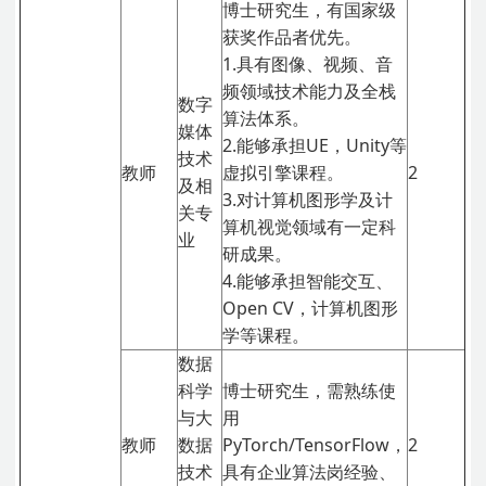
博士研究生，有国家级
获奖作品者优先。
1.具有图像、视频、音
频领域技术能力及全栈
数字
算法体系。
媒体
2.能够承担UE，Unity等
技术
教师
虚拟引擎课程。
2
及相
3.对计算机图形学及计
关专
算机视觉领域有一定科
业
研成果。
4.能够承担智能交互、
Open CV，计算机图形
学等课程。
数据
科学
博士研究生，需熟练使
与大
用
教师
数据
PyTorch/TensorFlow，
2
技术
具有企业算法岗经验、