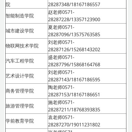
院
28287348/18167186557
赵老师0571-
智能制造学院
28287228/13357123900
夏老师0571-
城市建设学院
28287096/13575763585
刘老师0571-
物联网技术学院
28287126/15268143202
盛老师0571-
汽车工程学院
28287796/15868164768
刘老师0571-
艺术设计学院
28287143/18167186595
陶老师0571-
商务管理学院
28287153/18167186651
施老师0571-
旅游管理学院
28287211/18768393835
袁老师0571-
学前教育学院
28287270/19011231802