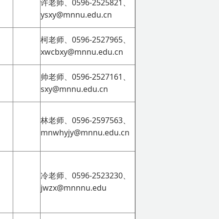
许老师、0596-2525821、
ysxy@mnnu.edu.cn
柯老师、0596-2527965、
xwcbxy@mnnu.edu.cn
帅老师、0596-2527161、
sxy@mnnu.edu.cn
林老师、0596-2597563、
mnwhyjy@mnnu.edu.cn
冷老师、0596-2523230、
jwzx@mnnnu.edu