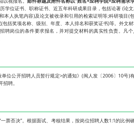
箱以视报名。
邮件标题及附件名称以“姓名+应聘学院+应聘需求
历学位证书、职称证书、近五年科研成果目录，包括论著 (论文
和本人执笔内容)及论文被收录和引用的检索证明等;科研项目(
况(包括奖项名称、级别、年度、本人排名和获奖证书)等。外文
照招聘岗位的条件要求报名，并对提交材料的真实性负责。凡个
。
单位公开招聘人员暂行规定>的通知》(闽人发〔2006〕10号
开招聘。
“一票否决”。根据面试、考核结果，按岗位招聘人数1:1的比例