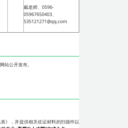
戴老师、0596-
05967650403、
535121271@qq.com
学等网站公开发布。
批表》，并提供相关佐证材料的扫描件以