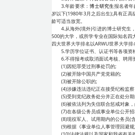
3.年龄要求：
博士研究生
报名者年
岁以下(1980年3月之后出生);具有
龄可适当放宽。
4.从海外(境外)引进的博士研
500的大学，或所学专业在国际知名
四大世界大学排名以ARWU世界大学排名
5.学历学位证书、认证书等各项资格
6.不得报考或取消面试考核、聘用
(1)因犯罪受过刑事处罚的;
(2)被开除中国共产党党籍的;
(3)被开除公职的;
(4)涉嫌违法违纪正在接受纪检监
(5)受到党纪政务处分并正在处分期
(6)被依法列为失信联合惩戒对象，
(7)在各级公务员或事业单位公开
(8)现役军人、试用期内的公务员(
(9)根据《事业单位人事管理回避
(10)法律法规以及国家和我省有