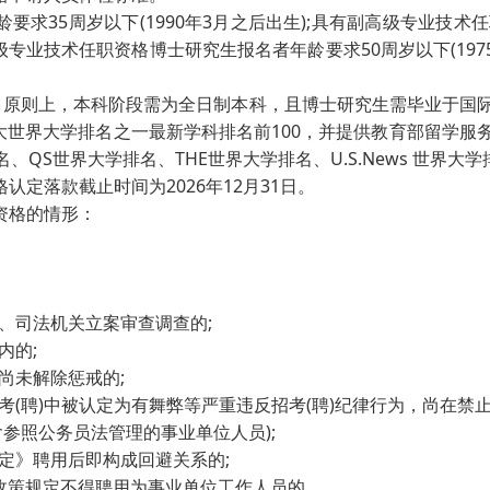
龄要求35周岁以下(1990年3月之后出生);具有副高级专业技术
正高级专业技术任职资格博士研究生报名者年龄要求50周岁以下(19
究生，原则上，本科阶段需为全日制本科，且博士研究生需毕业于国
四大世界大学排名之一最新学科排名前100，并提供教育部留学服
、QS世界大学排名、THE世界大学排名、U.S.News 世界大
认定落款截止时间为2026年12月31日。
资格的情形：
察、司法机关立案审查调查的;
内的;
尚未解除惩戒的;
招考(聘)中被认定为有舞弊等严重违反招考(聘)纪律行为，尚在禁
含参照公务员法管理的事业单位人员);
规定》聘用后即构成回避关系的;
关政策规定不得聘用为事业单位工作人员的。