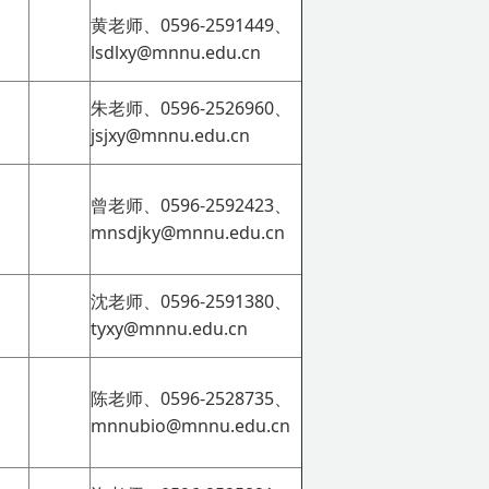
黄老师、0596-2591449、
lsdlxy@mnnu.edu.cn
朱老师、0596-2526960、
jsjxy@mnnu.edu.cn
曾老师、0596-2592423、
mnsdjky@mnnu.edu.cn
沈老师、0596-2591380、
tyxy@mnnu.edu.cn
陈老师、0596-2528735、
mnnubio@mnnu.edu.cn