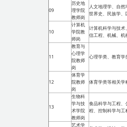
历史地
人文地理学、自然
09
理学院
世界史、民族学、
教师岗
计算机
计算机科学与技术
10
学院教
信工程、机械、机
师岗
教育与
心理学
11
心理学类、教育学
院教师
岗
体育学
12
院教师
体育学类等相关学
岗
生物科
学与技
食品科学与工程、
13
术学院
程、控制科学与工
教师岗
艺术学