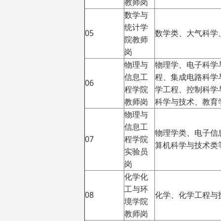
教师岗
数学与
统计学
05
数学类、大气科学
院教师
岗
物理与
物理学、电子科学
信息工
程、集成电路科学
06
程学院
学工程、控制科学
教师岗
科学与技术、教育
物理与
信息工
物理学类、电子信
07
程学院
算机科学与技术类
实验员
岗
化学化
工与环
08
化学、化学工程与
境学院
教师岗