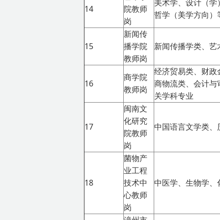
美术学、设计（学
14
院教师
哲学（美学方向）
岗
新闻传
15
播学院
新闻传播学类、艺
教师岗
经济贸易类、财政
商学院
16
商物流类、会计与
教师岗
关学科专业
闽南文
化研究
17
中国语言文学类、
院教师
岗
菌物产
业工程
18
技术中
中医学、生物学、
心教师
岗