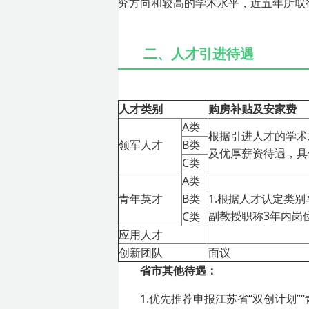
究方向和较高的学术水平，近五年所取
二、人才引进待遇
人才类别
购房补贴及
安家费
A类
根据引进人才的学术
领军
人
才
B类
及优厚薪资待遇，具
C类
A类
青年
英才
B类
1.根据人才认定类
副教授职称3年内岗
C类
应用人才
创新团队
面议
省市其他待遇：
1.优先推荐申报江苏省“双创计划