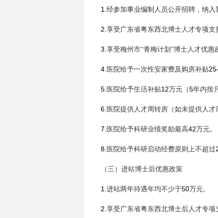
1.
经参加事业编制人员公开招聘，纳入
2.
享受广东省粤东西北博士人才专项支
3.
享受梅州市“青梅计划”博士人才优惠
4.
25
医院给予一次性安家费及购房补贴
5.
12
5
医院给予生活补贴
万元（
年内按
6.
医院提供人才周转房（如未提供人才
7.
42
医院给予科研业绩奖励最高
万元。
8.
医院给予科研启动经费原则上不超过
（三）进站博士后优惠政策
1.
50
进站两年待遇年均不少于
万元。
2.
享受广东省粤东西北博士后人才专项