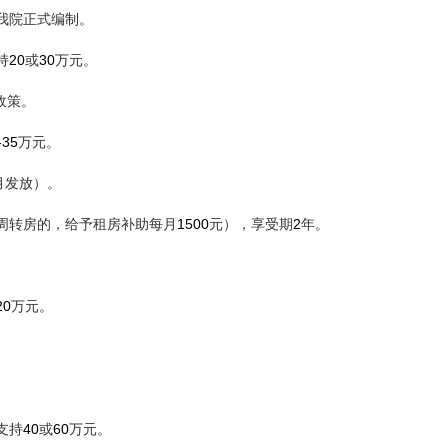
我院正式编制。
20
30
持
或
万元。
政策。
-35
万元。
月发放）。
1500
2
周转房的，给予租房补助每月
元），享受期
年。
20
万元。
40
60
支持
或
万元。