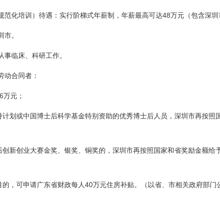
48
规范化培训）待遇：实行阶梯式年薪制，年薪最高可达
万元（包含深圳
圳市。
从事临床、科研工作。
劳动合同者：
6
万元；
持计划或中国博士后科学基金特别资助的优秀博士后人员，深圳市再按照
后创新创业大赛金奖、银奖、铜奖的，深圳市再按照国家和省奖励金额给
40
目的，可申请广东省财政每人
万元住房补贴。（以省、市相关政府部门