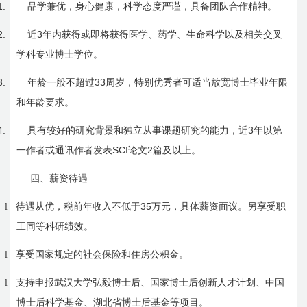
1.
品学兼优，身心健康，科学态度严谨，具备团队合作精神。
2.
3
近
年内获得或即将获得医学、药学、生命科学以及相关交叉
学科专业博士学位。
3.
33
年龄一般不超过
周岁，特别优秀者可适当放宽博士毕业年限
和年龄要求。
4.
3
具有较好的研究背景和独立从事课题研究的能力，近
年以第
SCI
2
一作者或通讯作者发表
论文
篇及以上。
四、薪资待遇
35
l
待遇从优，税前年收入不低于
万元，具体薪资面议。另享受职
工同等科研绩效。
l
享受国家规定的社会保险和住房公积金。
l
支持申报武汉大学弘毅博士后、国家博士后创新人才计划、中国
博士后科学基金、湖北省博士后基金等项目。