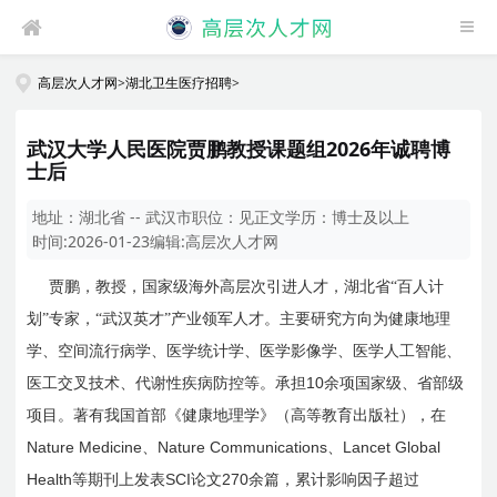
高层次人才网
>
湖北卫生医疗招聘
>
武汉大学人民医院贾鹏教授课题组2026年诚聘博
士后
地址：
湖北省 -- 武汉市
职位：
见正文
学历：
博士及以上
时间:
2026-01-23
编辑:
高层次人才网
贾鹏，教授，国家级海外高层次引进人才，湖北省“百人计
划”专家，“武汉英才”产业领军人才。主要研究方向为健康地理
学、空间流行病学、医学统计学、医学影像学、医学人工智能、
10
医工交叉技术、代谢性疾病防控等。承担
余项国家级、省部级
项目。著有我国首部《健康地理学》（高等教育出版社），在
Nature Medicine
Nature Communications
Lancet Global
、
、
Health
SCI
270
等期刊上发表
论文
余篇，累计影响因子超过