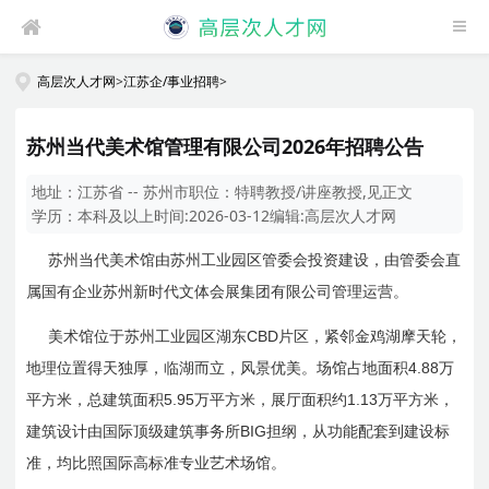
高层次人才网
>
江苏企/事业招聘
>
苏州当代美术馆管理有限公司2026年招聘公告
地址：
江苏省 -- 苏州市
职位：
特聘教授/讲座教授,见正文
学历：
本科及以上
时间:
2026-03-12
编辑:
高层次人才网
苏州当代美术馆由苏州工业园区管委会投资建设，由管委会直
属国有企业苏州新时代文体会展集团有限公司管理运营。
CBD
美术馆位于苏州工业园区湖东
片区，紧邻金鸡湖摩天轮，
4.88
地理位置得天独厚，临湖而立，风景优美。场馆占地面积
万
5.95
1.13
平方米，总建筑面积
万平方米，展厅面积约
万平方米，
BIG
建筑设计由国际顶级建筑事务所
担纲，从功能配套到建设标
准，均比照国际高标准专业艺术场馆。