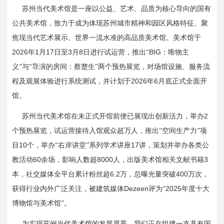
苏州当代美术馆是一座以公益、艺术、品质为核心导向的国有
公共美术馆，致力于成为体现苏州城市精神和园区风格特征、聚
焦现当代艺术展示、世界一流水准的高品质美术馆。美术馆于
2026
1
17
3
8
BIG
年
月
日
至
月
日
进行试运营，推出“
：唯物主
义”与“导演的房间：蔡楚生”两个预热展览，对场馆设施、服务流
2026
6
程及观展体验进行系统测试，并计划于
年
月底正式全面开
馆。
2
苏州当代美术馆在未正式开馆前便已展现出创新活力，举办
个预热展览，试运营接待入馆观众超万人，推出“空间生产力”项
10
17
目
个，举办“右岸讲堂”系列学术讲座
讲，策划并举办各类公
60
8000
3
教活动
余场，影响人数超
人，出版美术馆相关文献书籍
6.2
400
本，社交媒体全平台累计粉丝超
万，总曝光量突破
万次，
Dezeen
2025
获得行业内外广泛关注，被建筑媒体
评为“
年度十大
博物馆与美术馆”。
为实现苏州当代美术馆的发展愿景，我们正在组建一支具有国