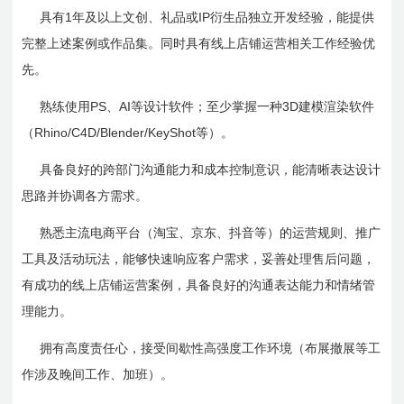
1
IP
具有
年及以上文创、礼品或
衍生品独立开发经验，能提供
完整上述案例或作品集。同时具有线上店铺运营相关工作经验优
先。
PS
AI
3D
熟练使用
、
等设计软件；至少掌握一种
建模渲染软件
Rhino/C4D/Blender/KeyShot
（
等）。
具备良好的跨部门沟通能力和成本控制意识，能清晰表达设计
思路并协调各方需求。
熟悉主流电商平台（淘宝、京东、抖音等）的运营规则、推广
工具及活动玩法，能够快速响应客户需求，妥善处理售后问题，
有成功的线上店铺运营案例，具备良好的沟通表达能力和情绪管
理能力。
拥有高度责任心，接受间歇性高强度工作环境（布展撤展等工
作涉及晚间工作、加班）。