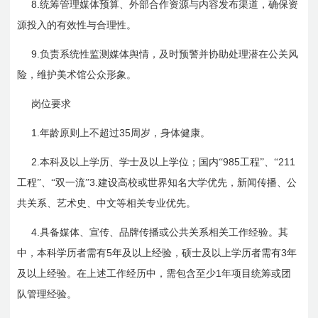
8.
统筹管理媒体预算、外部合作资源与内容发布渠道，确保资
源投入的有效性与合理性。
9.
负责系统性监测媒体舆情，及时预警并协助处理潜在公关风
险，维护美术馆公众形象。
岗位要求
1.
35
年龄原则上不超过
周岁，身体健康。
2.
985
211
本科及以上学历、学士及以上学位；国内“
工程”、“
3.
工程”、“双一流”
建设高校或世界知名大学优先，新闻传播、公
共关系、艺术史、中文等相关专业优先。
4.
具备媒体、宣传、品牌传播或公共关系相关工作经验。其
5
3
中，本科学历者需有
年及以上经验，硕士及以上学历者需有
年
1
及以上经验。在上述工作经历中，需包含至少
年项目统筹或团
队管理经验。