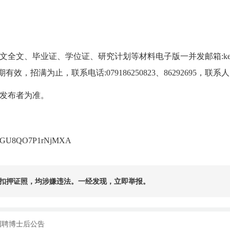
全文、毕业证、学位证、研究计划等材料电子版一并发邮箱:kejke
，招满为止，联系电话:079186250823、86292695，联
发布者为准。
QgYcGU8QO7P1rNjMXA
扣押证照，均涉嫌违法。一经发现，立即举报。
招聘博士后公告