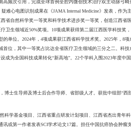
南高频次引用，完成全球首例全腔内微创技术治疗双主动脉弓畸
ine》发表，疑难心电图识别成果在《JAMA Internal Medicin
年，斩获江西省自然科学奖一等奖和科学技术进步奖一等奖，创造江西省医
疗卫生领域近50%奖项。10项成果获得第二届江西医学科技奖
的单位。2024年，4项成果获江西省科学技术奖。2025年，8
域首位，其中一等奖占比达全省医疗卫生领域的三分之二。科技
成为全国科技成果转化“新高地”。22个学科入围2023年度中国医
，博士生导师及博士后合作导师、省部级人才。获批中组部“西部之
然科学基金项目、江西省重点研发计划项目、江西省杰出青年科
通讯或第一作者发表SCI学术论文17篇。担任中国抗癌协会肿瘤