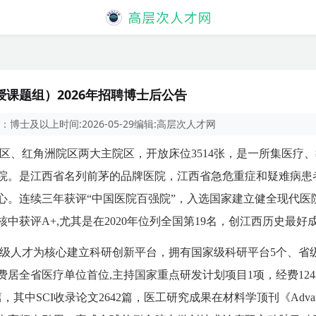
课题组）2026年招聘博士后公告
：
博士及以上
时间:
2026-05-29
编辑:
高层次人才网
区、红角洲院区两大主院区，开放床位3514张，是一所集医疗
院。是江西省名列前茅的品牌医院，江西省急危重症和疑难病患
。连续三年获评“中国医院百强院”，入选国家建立健全现代医院管理
中获评A+,尤其是在2020年位列全国第19名，创江西历史最好
级人才为核心建立科研创新平台，拥有国家级科研平台5个、省级
经费居全省医疗单位首位,主持国家重点研发计划项目1项，经费12
其中SCI收录论文2642篇，医工研究成果在材料学顶刊《Advanced