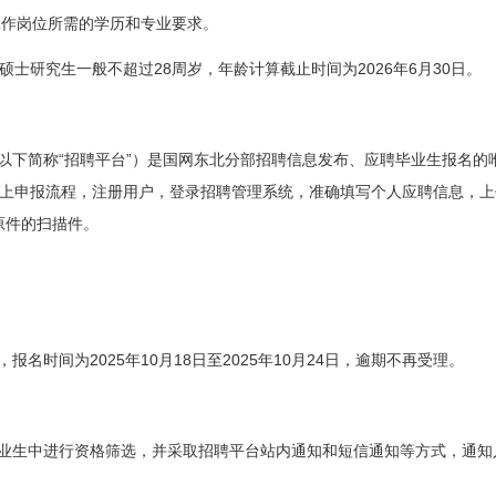
工作岗位所需的学历和专业要求。
28
2026
6
30
硕士研究生一般不超过
周岁，年龄计算截止时间为
年
月
日
。
“
”
以下简称
招聘平台
）是国网东北分部招聘信息发布、应聘毕业生报名的
上申报流程，注册用户，登录招聘管理系统，准确填写个人应聘信息，上
原件的扫描件。
2025
10
18
2025
10
24
，报名时间为
年
月
日
至
年
月
日
，逾期不再受理。
业生中进行资格筛选，并采取招聘平台站内通知和短信通知等方式，通知