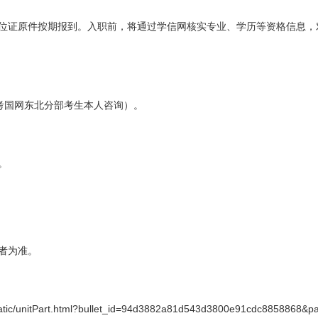
位证原件按期报到。入职前，将通过学信网核实专业、学历等资格信息，
考国网东北分部考生本人咨询）。
。
者为准。
tic/unitPart.html?bullet_id=94d
3882a
81d543d3800e91cdc8858868&part