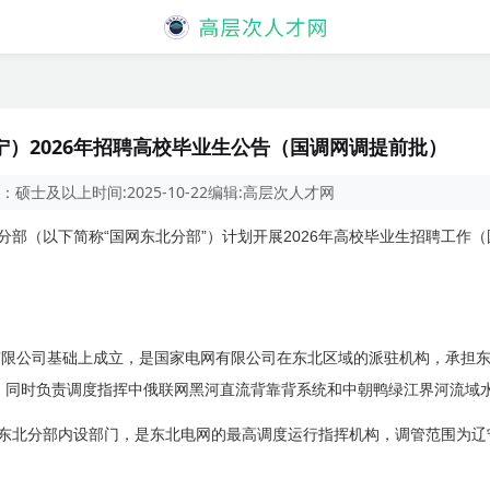
）2026年招聘高校毕业生公告（国调网调提前批）
：
硕士及以上
时间:
2025-10-22
编辑:
高层次人才网
“
”
2026
分部（以下简称
国网东北分部
）计划开展
年高校毕业生招聘工作（
有限公司基础上成立，是国家电网有限公司在东北区域的派驻机构，承担
，同时负责调度指挥中俄联网黑河直流背靠背系统和中朝鸭绿江界河流域
东北分部内设部门，是东北电网的最高调度运行指挥机构，调管范围为辽