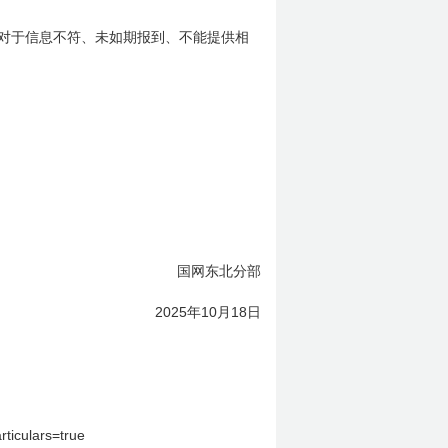
对于信息不符、未如期报到、不能提供相
国网东北分部
2025
10
18
年
月
日
iculars=true