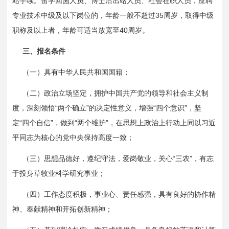
站手续。留学回国人员、博士后出站人员、社会在职人员，应聘
35
专业技术中级及以下岗位的，年龄一般不超过
周岁，取得中级
40
职称及以上者，年龄可适当放宽至
周岁。
三、报名条件
（一）具有中华人民共和国国籍；
（二）政治立场坚定，拥护中国共产党的领导和社会主义制
“
”
“
”
度，深刻领悟
两个确立
的决定性意义，增强
四个意识
，坚
“
”
“
”
定
四个自信
，做到
两个维护
，在思想上政治上行动上同以习近
平同志为核心的党中央保持高度一致；
“
”
（三）思想品德好，遵纪守法，爱岗敬业，关心
三农
，有志
于投身草牧业科学研究事业；
（四）工作态度积极，事业心、责任感强，具有良好的协作精
神、奉献精神和开拓创新精神；