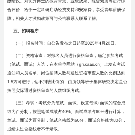
酬绩效。对优秀博士的教育背景、业绩成果、综合素质等进行综
合评价，给予一定科研启动经费支持和安家费，享受青年薪酬保
障，相关人才激励政策可与公告联系人联系了解。
五、招聘程序
2025
4
20
（一）报名时间：自公告发布之日起至
年
月
日
。
（二）资格审查：对报名人员进行资格审查，确定参加考试
gri.caas.cn
（笔试、面试）人选，在本单位网站（
）上发布考试
通知和人员名单。岗位招聘人数与通过资格审查人数的比例达到
1:5
方可进行，达不到该比例的，由所领导班子集体研究决定是否
按照实际通过资格审查的人数组织考试。
+
（三）考试：考试分为笔试、面试。设置笔试
面试的综合成
40%
60%
绩为百分制，按照笔试成绩占
、面试成绩占
进行计算，
60
80
笔试、面试为百分制，笔试合格线为
分，面试合格线为
分，
成绩未过合格线者不予录取。