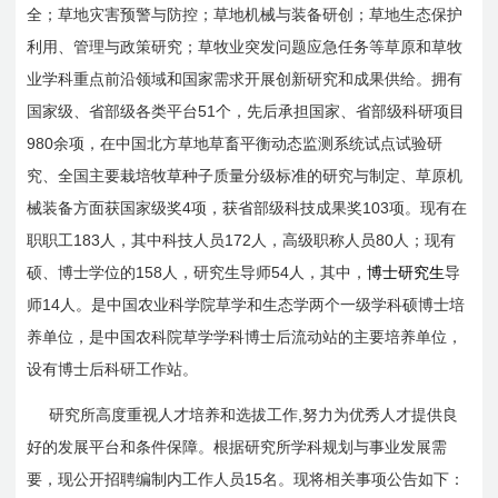
全；草地灾害预警与防控；草地机械与装备研创；草地生态保护
利用、管理与政策研究；草牧业突发问题应急任务等草原和草牧
业学科重点前沿领域和国家需求开展创新研究和成果供给。拥有
51
国家级、省部级各类平台
个，先后承担国家、省部级科研项目
980
余项，在中国北方草地草畜平衡动态监测系统试点试验研
究、全国主要栽培牧草种子质量分级标准的研究与制定、草原机
4
103
械装备方面获国家级奖
项，获省部级科技成果奖
项。现有在
183
172
80
职职工
人，其中科技人员
人，高级职称人员
人；现有
158
54
硕、博士学位的
人，研究生导师
人，其中，
博士研究生
导
14
师
人。是中国农业科学院草学和生态学两个一级学科硕博士培
养单位，是中国农科院草学学科博士后流动站的主要培养单位，
设有博士后科研工作站。
,
研究所高度重视人才培养和选拔工作
努力为优秀人才提供良
好的发展平台和条件保障。根据研究所学科规划与事业发展需
15
要，现公开招聘编制内工作人员
名。现将相关事项公告如下：