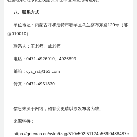
八、联系方式
120
单位地址：内蒙古呼和浩特市赛罕区乌兰察布东路
号（邮
010010
编
）
联系人：王老师、戴老师
0471-4926910
4926893
电话：
、
cys_rs@163.com
邮箱：
0471-4961330
传真：
信息来源于网络，如有变更请以原发布者为准。
来源链接：
https://gri.caas.cn/sylm/tzgg/
510c
502f
51124a
569f
0488487c