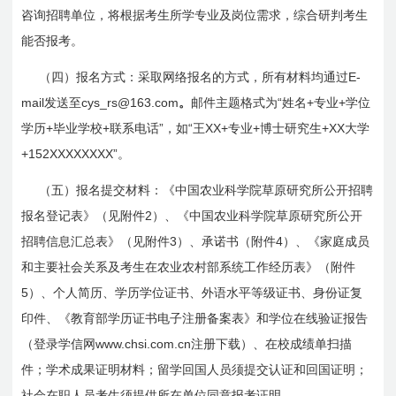
咨询招聘单位，将根据考生所学专业及岗位需求，综合研判考生
能否报考。
E-
（四）报名方式：采取网络报名的方式，所有材料均通过
mail
cys_rs@163.com
“
+
+
发送至
。
邮件主题格式为
姓名
专业
学位
+
+
”
“
XX+
+
+XX
学历
毕业学校
联系电话
，如
王
专业
博士研究生
大学
+152XXXXXXXX”
。
（五）报名提交材料：《中国农业科学院草原研究所公开招聘
2
报名登记表》（见附件
）、《中国农业科学院草原研究所公开
3
4
招聘信息汇总表》（见附件
）、承诺书（附件
）、《家庭成员
和主要社会关系及考生在农业农村部系统工作经历表》（附件
5
）、个人简历、学历学位证书、外语水平等级证书、身份证复
印件、《教育部学历证书电子注册备案表》和学位在线验证报告
www.chsi.com.cn
（登录学信网
注册下载）、在校成绩单扫描
件；学术成果证明材料；留学回国人员须提交认证和回国证明；
社会在职人员考生须提供所在单位同意报考证明。