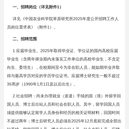
1
一、招聘岗位（详见附件
）
2025
详见《中国农业科学院草原研究所
年度公开招聘工作人
1
员岗位需求表》（附件
）。
二、招聘范围
1.
2025
应届毕业生。
年取得毕业证、学位证的国内高校应届
毕业生（含两年择业期内未落实工作单位的高校毕业生，不含定
向生、委培生），在校期间至今为非在职人员，能如期毕业并取
得与最高学历对应的学历学位证书。应届博士研究生一般不超过
35
1990
1
1
周岁（
年
月
日
及以后出生）。
2.
社会招聘：尚未办理就业（派遣）手续的国（境）外留学回
国人员、博士后出站人员和社会在职人员。其中，留学回国人员
须提供能够认定留学人员身份和经历的相关证明材料，回国时间
2025
12
不超过两年；博士后研究人员必须在
年
月底前完成全部出