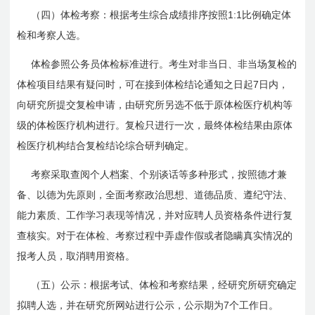
1:1
（四）体检考察：根据考生综合成绩排序按照
比例确定体
检和考察人选。
体检参照公务员体检标准进行。考生对非当日、非当场复检的
7
体检项目结果有疑问时，可在接到体检结论通知之日起
日内，
向研究所提交复检申请，由研究所另选不低于原体检医疗机构等
级的体检医疗机构进行。复检只进行一次，最终体检结果由原体
检医疗机构结合复检结论综合研判确定。
考察采取查阅个人档案、个别谈话等多种形式，按照德才兼
备、以德为先原则，全面考察政治思想、道德品质、遵纪守法、
能力素质、工作学习表现等情况，并对应聘人员资格条件进行复
查核实。对于在体检、考察过程中弄虚作假或者隐瞒真实情况的
报考人员，取消聘用资格。
（五）公示：根据考试、体检和考察结果，经研究所研究确定
7
拟聘人选，并在研究所网站进行公示，公示期为
个工作日。