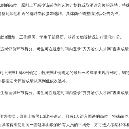
比例的岗位，原则上可减少该岗位的选聘计划数或取消该岗位的选聘，特
调整到其他相近的选聘岗位参加选聘。具体岗位调整情况以公告为准。
政治面貌、工作经历、学生干部经历、获得奖励等情况进行量化打分。
适岗评价环节得分。考生可在规定时间内登录“齐齐哈尔人才网”查询成
1:5
则上按照
比例确定，若按照比例确定的最后一名成绩出现并列时，则
中根据适岗评价成绩从高到低依次递补。
考生预面谈环节得分。考生可在规定时间内登录“齐齐哈尔人才网”查询成
1:3
1
作为依据，原则上按照
比例确定。只有
人进入面谈的岗位，特殊岗位
面谈考官组使用同一套题本面谈的所有人员的平均分，方可进入考察和体