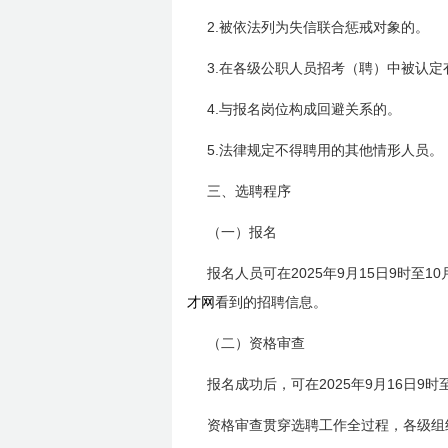
2.
被依法列为失信联合惩戒对象的。
3.
在各级公职人员招考（聘）中被认定
4.
与报名岗位构成回避关系的。
5.
法律规定不得聘用的其他情形人员。
三、选聘程序
（一）报名
2025
9
15
9
10
报名人员可在
年
月
日
时
至
才网
看到的招聘信息。
（二）资格审查
2025
9
16
9
报名成功后，可在
年
月
日
时
资格审查贯穿选聘工作全过程，各级组