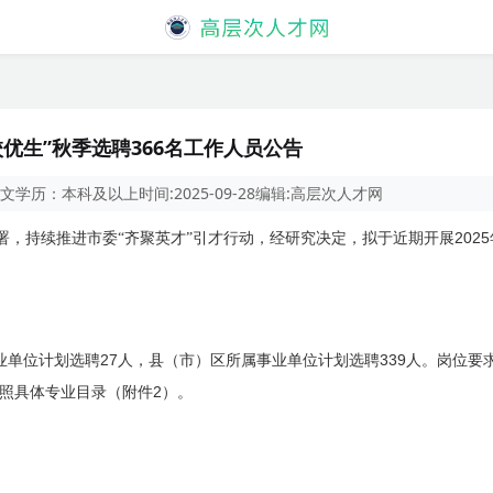
校优生”秋季选聘366名工作人员公告
文
学历：
本科及以上
时间:
2025-09-28
编辑:
高层次人才网
2025
署，持续推进市委“齐聚英才”引才行动，经研究决定，拟于近期开展
27
339
业单位计划选聘
人，县（市）区所属事业单位计划选聘
人。岗位要
2
照具体专业目录（附件
）。