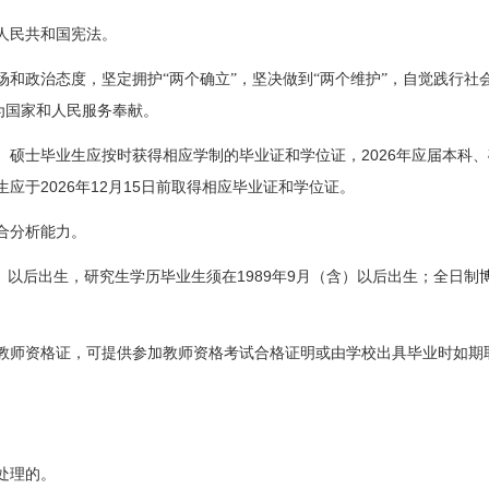
人民共和国宪法。
场和政治态度，坚定拥护“两个确立”，坚决做到“两个维护”，自觉践行社
为国家和人民服务奉献。
2026
、硕士毕业生应按时获得相应学制的毕业证和学位证，
年应届本科、
2026
12
15
生应于
年
月
日
前取得相应毕业证和学位证。
合分析能力。
1989
9
）以后出生，研究生学历毕业生须在
年
月（含）以后出生；全日制
教师资格证，可提供参加教师资格考试合格证明或由学校出具毕业时如期
处理的。