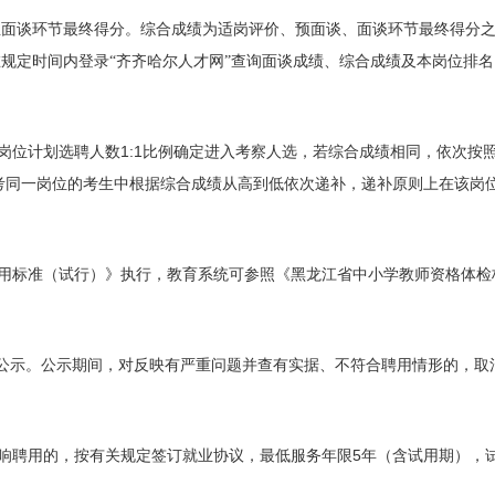
生面谈环节最终得分。综合成绩为适岗评价、预面谈、面谈环节最终得分
规定时间内登录“齐齐哈尔人才网”查询面谈成绩、综合成绩及本岗位排名
1:1
岗位计划选聘人数
比例确定进入考察人选，若综合成绩相同，依次按
考同一岗位的考生中根据综合成绩从高到低依次递补，递补原则上在该岗
用标准（试行）》执行，教育系统可参照《黑龙江省中小学教师资格体检
”公示。公示期间，对反映有严重问题并查有实据、不符合聘用情形的，取
5
响聘用的，按有关规定签订就业协议，最低服务年限
年（含试用期），