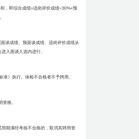
=
30%+
之和，即综合成绩
适岗评价成绩×
预
。
照面谈成绩、预面谈成绩、适岗评价成绩从
位进入面谈人选内进行。
标准》执行。体检不合格者不予聘用。
消资格。
试用期满经考核不合格的，取消其聘用资