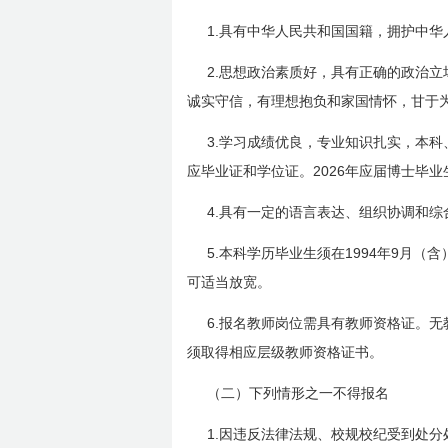
1.
具有中华人民共和国国籍，拥护中华
2.
思想政治素质好，具有正确的政治立
诚实守信，有理想抱负和家国情怀，甘于
3.
学习成绩优良，专业知识扎实，本科
2026
应毕业证和学位证。
年应届博士毕业
4.
具有一定的语言表达、组织协调和综
5.
1994
9
本科学历毕业生须在
年
月（含
可适当放宽。
6.
报名教师岗位需具有教师资格证。无
须取得相应层级教师资格证书。
（二）下列情形之一不得报名
1.
因违反法律法规、校规校纪受到处分