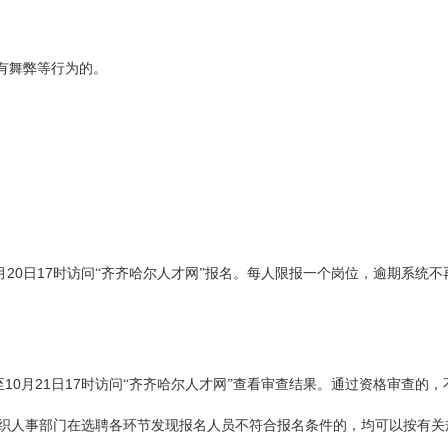
有舞弊等行为的。
20
17
月
日
时
访问“齐齐哈尔人才网”报名。每人限报一个岗位，逾期系统
10
21
17
至
月
日
时
访问“齐齐哈尔人才网”查看审查结果。通过资格审查的，
织人事部门在选聘各环节发现报名人员不符合报名条件的，均可以按有关